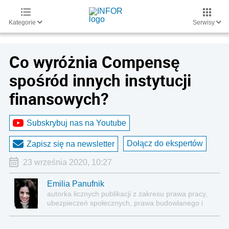
Kategorie
Serwisy
Co wyróżnia Compensę
spośród innych instytucji
finansowych?
Subskrybuj nas na Youtube
Dołącz do ekspertów
Zapisz się na newsletter
23 września 2020, 10:27
Emilia Panufnik
autorka licznych publikacji z zakresu prawa pracy,
ubezpieczeń społecznych, prawa budowlanego i
nieruchomości