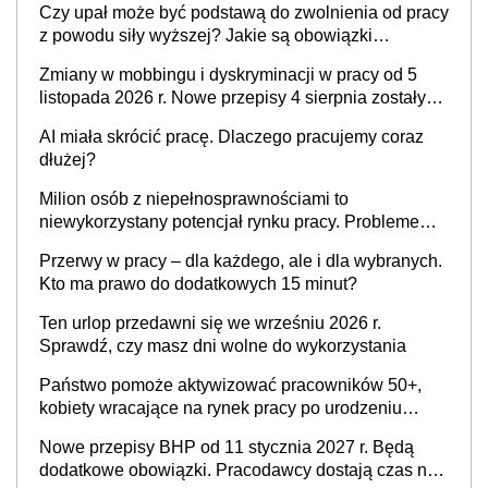
Czy upał może być podstawą do zwolnienia od pracy
z powodu siły wyższej? Jakie są obowiązki
pracodawcy
Zmiany w mobbingu i dyskryminacji w pracy od 5
listopada 2026 r. Nowe przepisy 4 sierpnia zostały
ogłoszone w Dzienniku Ustaw
AI miała skrócić pracę. Dlaczego pracujemy coraz
dłużej?
Milion osób z niepełnosprawnościami to
niewykorzystany potencjał rynku pracy. Problemem
nie jest brak kandydatów, dofinansowań czy
Przerwy w pracy – dla każdego, ale i dla wybranych.
refundacji, ale bariery po stronie systemu i
Kto ma prawo do dodatkowych 15 minut?
świadomości pracodawców [WYWIAD]
Ten urlop przedawni się we wrześniu 2026 r.
Sprawdź, czy masz dni wolne do wykorzystania
Państwo pomoże aktywizować pracowników 50+,
kobiety wracające na rynek pracy po urodzeniu
dzieci, osoby przewlekle chore i osoby
Nowe przepisy BHP od 11 stycznia 2027 r. Będą
neuroatypowe. Powstanie Fundusz na rzecz
dodatkowe obowiązki. Pracodawcy dostają czas na
Inkluzywności w Zatrudnianiu?