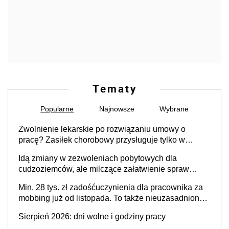
Tematy
Popularne
Najnowsze
Wybrane
Zwolnienie lekarskie po rozwiązaniu umowy o
pracę? Zasiłek chorobowy przysługuje tylko w
przypadku zachorowania w ciągu 14 dni od ustania
Idą zmiany w zezwoleniach pobytowych dla
stosunku pracy
cudzoziemców, ale milczące załatwienie spraw
przewidziano tylko dla wybranych
Min. 28 tys. zł zadośćuczynienia dla pracownika za
mobbing już od listopada. To także nieuzasadniona
krytyka i izolowanie z zespołu
Sierpień 2026: dni wolne i godziny pracy