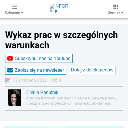
Kategorie
Serwisy
Wykaz prac w szczególnych
warunkach
Subskrybuj nas na Youtube
Dołącz do ekspertów
Zapisz się na newsletter
17 czerwca 2013, 10:54
Emilia Panufnik
autorka licznych publikacji z zakresu prawa pracy,
ubezpieczeń społecznych, prawa budowlanego i
nieruchomości