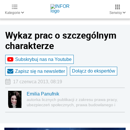
Kategorie
Serwisy
Wykaz prac o szczególnym
charakterze
Subskrybuj nas na Youtube
Dołącz do ekspertów
Zapisz się na newsletter
17 czerwca 2013, 08:19
Emilia Panufnik
autorka licznych publikacji z zakresu prawa pracy,
ubezpieczeń społecznych, prawa budowlanego i
nieruchomości