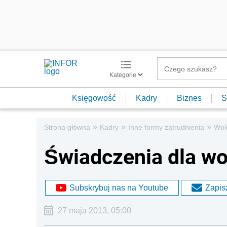
Kategorie
Księgowość
Kadry
Biznes
S
»
»
»
Strona główna
Kadry
Inne formy zatrudnienia
Wol
Świadczenia dla wo
Subskrybuj nas na Youtube
Zapisz
27 maja 2013, 05:00