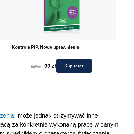
Kontrola PIP. Nowe uprawnienia
99 zł
Kup teraz
119 zł
i
zenia
, może jednak otrzymywać inne
płacą za konkretnie wykonaną pracę w danym
m składnikiem o charakterze świadczenia.