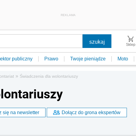
REKLAMA
Sklep
ektor publiczny
Prawo
Twoje pieniądze
Moto
»
ontariat
Świadczenia dla wolontariuszy
lontariuszy
 się na newsletter
Dołącz do grona ekspertów