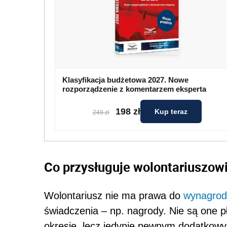
Klasyfikacja budżetowa 2027. Nowe
rozporządzenie z komentarzem eksperta
198 zł
Kup teraz
249 zł
Co przysługuje wolontariuszow
Wolontariusz nie ma prawa do
wynagrod
świadczenia – np. nagrody. Nie są one 
okresie, lecz jedynie pewnym dodatkowy