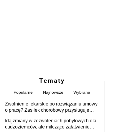
Tematy
Popularne
Najnowsze
Wybrane
Zwolnienie lekarskie po rozwiązaniu umowy
o pracę? Zasiłek chorobowy przysługuje
tylko w przypadku zachorowania w ciągu 14
Idą zmiany w zezwoleniach pobytowych dla
dni od ustania stosunku pracy
cudzoziemców, ale milczące załatwienie