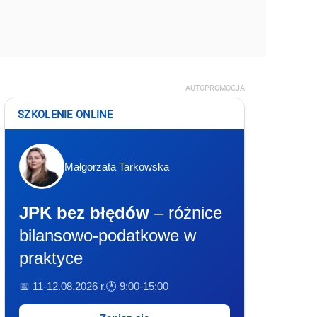
AUTOPROMOCJA
SZKOLENIE ONLINE
Małgorzata Tarkowska
JPK bez błędów
– różnice
bilansowo-podatkowe w
praktyce
📅 11-12.08.2026 r.
🕐 9:00-15:00