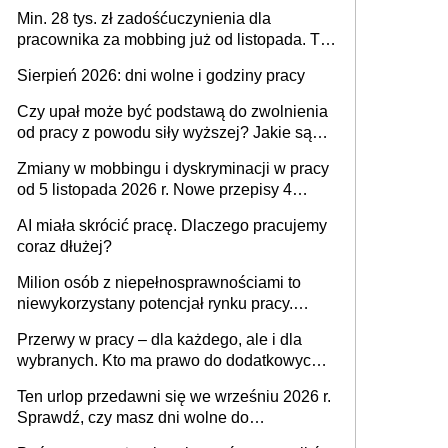
spraw przewidziano tylko dla wybranych
Min. 28 tys. zł zadośćuczynienia dla
pracownika za mobbing już od listopada. To
także nieuzasadniona krytyka i izolowanie z
Sierpień 2026: dni wolne i godziny pracy
zespołu
Czy upał może być podstawą do zwolnienia
od pracy z powodu siły wyższej? Jakie są
obowiązki pracodawcy
Zmiany w mobbingu i dyskryminacji w pracy
od 5 listopada 2026 r. Nowe przepisy 4
sierpnia zostały ogłoszone w Dzienniku
AI miała skrócić pracę. Dlaczego pracujemy
Ustaw
coraz dłużej?
Milion osób z niepełnosprawnościami to
niewykorzystany potencjał rynku pracy.
Problemem nie jest brak kandydatów,
Przerwy w pracy – dla każdego, ale i dla
dofinansowań czy refundacji, ale bariery po
wybranych. Kto ma prawo do dodatkowych
stronie systemu i świadomości
15 minut?
pracodawców [WYWIAD]
Ten urlop przedawni się we wrześniu 2026 r.
Sprawdź, czy masz dni wolne do
wykorzystania