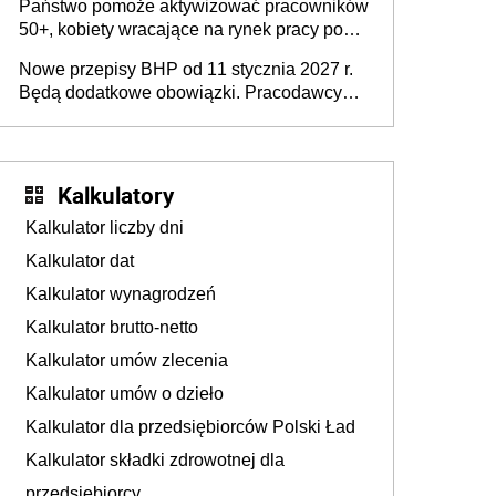
Państwo pomoże aktywizować pracowników
50+, kobiety wracające na rynek pracy po
urodzeniu dzieci, osoby przewlekle chore i
Nowe przepisy BHP od 11 stycznia 2027 r.
osoby neuroatypowe. Powstanie Fundusz
Będą dodatkowe obowiązki. Pracodawcy
na rzecz Inkluzywności w Zatrudnianiu?
dostają czas na przygotowanie się do zmian
Kalkulatory
Kalkulator liczby dni
Kalkulator dat
Kalkulator wynagrodzeń
Kalkulator brutto-netto
Kalkulator umów zlecenia
Kalkulator umów o dzieło
Kalkulator dla przedsiębiorców Polski Ład
Kalkulator składki zdrowotnej dla
przedsiębiorcy