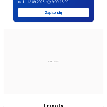
📅 11-12.08.2026 r.
🕐 9:00-15:00
Zapisz się
REKLAMA
Tematy