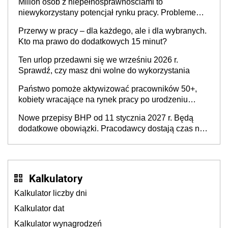
Milion osób z niepełnosprawnościami to
niewykorzystany potencjał rynku pracy. Problemem
nie jest brak kandydatów, dofinansowań czy
Przerwy w pracy – dla każdego, ale i dla wybranych.
refundacji, ale bariery po stronie systemu i
Kto ma prawo do dodatkowych 15 minut?
świadomości pracodawców [WYWIAD]
Ten urlop przedawni się we wrześniu 2026 r.
Sprawdź, czy masz dni wolne do wykorzystania
Państwo pomoże aktywizować pracowników 50+,
kobiety wracające na rynek pracy po urodzeniu
dzieci, osoby przewlekle chore i osoby
Nowe przepisy BHP od 11 stycznia 2027 r. Będą
neuroatypowe. Powstanie Fundusz na rzecz
dodatkowe obowiązki. Pracodawcy dostają czas na
Inkluzywności w Zatrudnianiu?
przygotowanie się do zmian
Kalkulatory
Kalkulator liczby dni
Kalkulator dat
Kalkulator wynagrodzeń