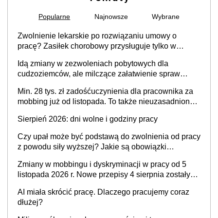
Popularne
Najnowsze
Wybrane
Zwolnienie lekarskie po rozwiązaniu umowy o
pracę? Zasiłek chorobowy przysługuje tylko w
przypadku zachorowania w ciągu 14 dni od ustania
Idą zmiany w zezwoleniach pobytowych dla
stosunku pracy
cudzoziemców, ale milczące załatwienie spraw
przewidziano tylko dla wybranych
Min. 28 tys. zł zadośćuczynienia dla pracownika za
mobbing już od listopada. To także nieuzasadniona
krytyka i izolowanie z zespołu
Sierpień 2026: dni wolne i godziny pracy
Czy upał może być podstawą do zwolnienia od pracy
z powodu siły wyższej? Jakie są obowiązki
pracodawcy
Zmiany w mobbingu i dyskryminacji w pracy od 5
listopada 2026 r. Nowe przepisy 4 sierpnia zostały
ogłoszone w Dzienniku Ustaw
AI miała skrócić pracę. Dlaczego pracujemy coraz
dłużej?