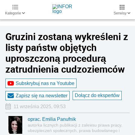
Kategorie
Serwisy
Gruzini zostaną wykreśleni z
listy państw objętych
uproszczoną procedurą
zatrudnienia cudzoziemców
Subskrybuj nas na Youtube
Dołącz do ekspertów
Zapisz się na newsletter
11 września 2025, 09:53
oprac. Emilia Panufnik
autorka licznych publikacji z zakresu prawa pracy,
ubezpieczeń społecznych, prawa budowlanego i