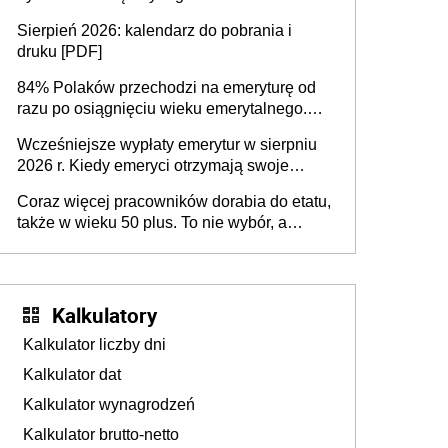
dodatkowe badania. Ten benefit się
Sierpień 2026: kalendarz do pobrania i
sprawdza
druku [PDF]
84% Polaków przechodzi na emeryturę od
razu po osiągnięciu wieku emerytalnego.
Natomiast pokolenie X musi pracować
Wcześniejsze wypłaty emerytur w sierpniu
dłużej, ale czy jest w stanie? Pracownicy
2026 r. Kiedy emeryci otrzymają swoje
45+ to siła napędowa gospodarki
świadczenia?
Coraz więcej pracowników dorabia do etatu,
także w wieku 50 plus. To nie wybór, a
konieczność. Powodem są rosnące koszty
życia
Kalkulatory
Kalkulator liczby dni
Kalkulator dat
Kalkulator wynagrodzeń
Kalkulator brutto-netto