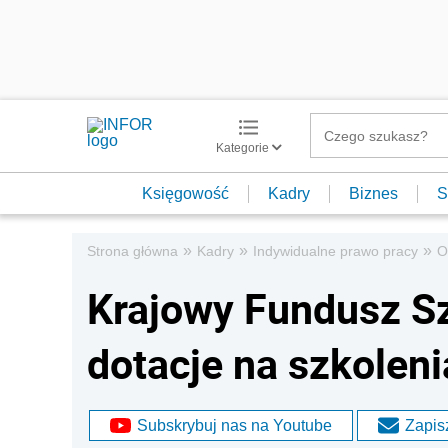
Kategorie
Księgowość
Kadry
Biznes
S
»
»
»
Strona główna
Kadry
Indywidualne prawo pracy
O
Krajowy Fundusz S
dotacje na szkoleni
Subskrybuj nas na Youtube
Zapisz