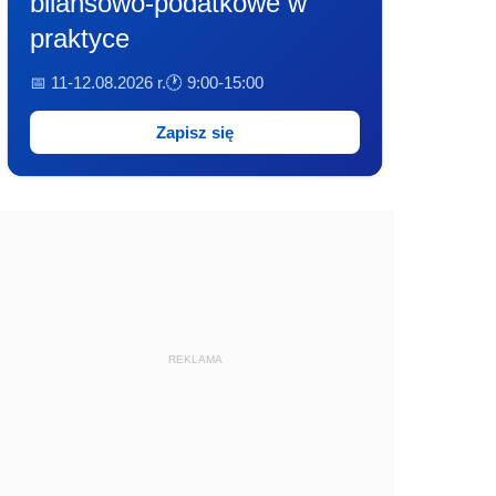
bilansowo-podatkowe w
praktyce
📅 11-12.08.2026 r.
🕐 9:00-15:00
Zapisz się
REKLAMA