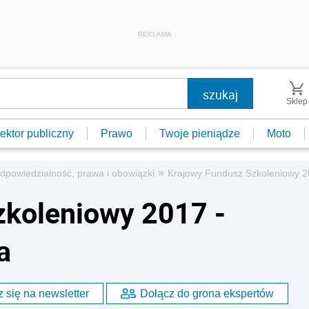
REKLAMA
Sklep
ektor publiczny
Prawo
Twoje pieniądze
Moto
»
dpowiedzialność, prawa i obowiązki
Krajowy Fundusz Szkoleniowy 20
zkoleniowy 2017 -
a
 się na newsletter
Dołącz do grona ekspertów