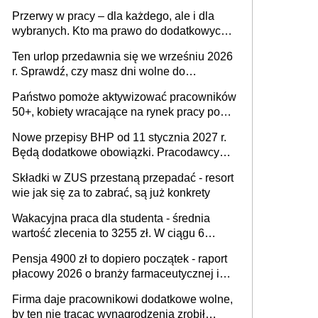
Przerwy w pracy – dla każdego, ale i dla
wybranych. Kto ma prawo do dodatkowych
15 minut?
Ten urlop przedawnia się we wrześniu 2026
r. Sprawdź, czy masz dni wolne do
wykorzystania
Państwo pomoże aktywizować pracowników
50+, kobiety wracające na rynek pracy po
urodzeniu dzieci, osoby przewlekle chore i
Nowe przepisy BHP od 11 stycznia 2027 r.
osoby neuroatypowe. Powstanie Fundusz
Będą dodatkowe obowiązki. Pracodawcy
na rzecz Inkluzywności w Zatrudnianiu?
dostają czas na przygotowanie się do zmian
Składki w ZUS przestaną przepadać - resort
wie jak się za to zabrać, są już konkrety
Wakacyjna praca dla studenta - średnia
wartość zlecenia to 3255 zł. W ciągu 6
miesięcy aktywny freelancer-student zarabia
Pensja 4900 zł to dopiero początek - raport
ponad 10,7 tys. zł
płacowy 2026 o branży farmaceutycznej i
chemicznej
Firma daje pracownikowi dodatkowe wolne,
by ten nie tracąc wynagrodzenia zrobił