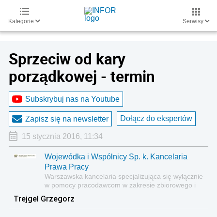
Kategorie
Serwisy
Sprzeciw od kary
porządkowej - termin
Subskrybuj nas na Youtube
Dołącz do ekspertów
Zapisz się na newsletter
15 stycznia 2016, 11:34
Wojewódka i Wspólnicy Sp. k. Kancelaria
Prawa Pracy
Warszawska kancelaria specjalizująca się wyłącznie
w pomocy pracodawcom w zakresie zbiorowego i
indywidualnego prawa pracy oraz świadczeń
Trejgel Grzegorz
pracowniczych