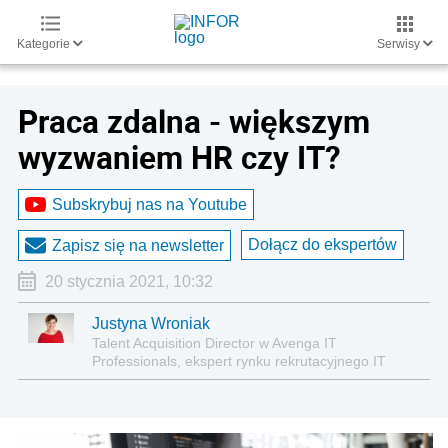
Kategorie
Serwisy
Praca zdalna - większym
wyzwaniem HR czy IT?
Subskrybuj nas na Youtube
Dołącz do ekspertów
Zapisz się na newsletter
20 stycznia 2021, 10:32
Justyna Wroniak
Talent Acquisition Director w Avenga IT
Professionals, ekspert rynku rekrutacyjnego IT