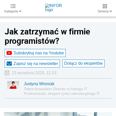
Kategorie
Serwisy
Jak zatrzymać w firmie
programistów?
Subskrybuj nas na Youtube
Dołącz do ekspertów
Zapisz się na newsletter
23 września 2020, 11:33
Justyna Wroniak
Talent Acquisition Director w Avenga IT
Professionals, ekspert rynku rekrutacyjnego IT