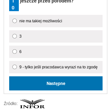
1
jeszcze przed porodem?
0
nie ma takiej możliwości
3
6
9 - tylko jeśli pracodawca wyrazi na to zgodę
Następne
Źródło: