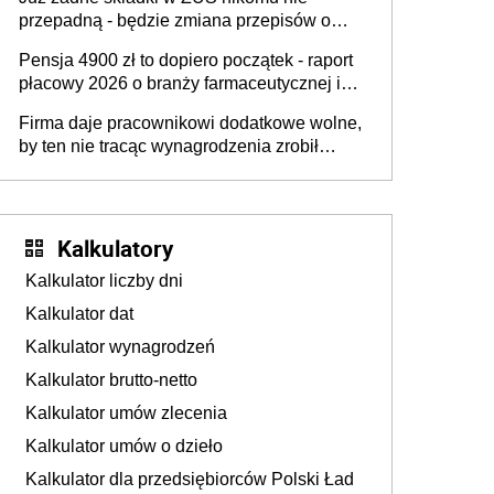
przepadną - będzie zmiana przepisów o
przedawnieniu i niepodleganiu
Pensja 4900 zł to dopiero początek - raport
ubezpieczeniom społecznym
płacowy 2026 o branży farmaceutycznej i
chemicznej
Firma daje pracownikowi dodatkowe wolne,
by ten nie tracąc wynagrodzenia zrobił
dodatkowe badania. Ten benefit się
sprawdza
Kalkulatory
Kalkulator liczby dni
Kalkulator dat
Kalkulator wynagrodzeń
Kalkulator brutto-netto
Kalkulator umów zlecenia
Kalkulator umów o dzieło
Kalkulator dla przedsiębiorców Polski Ład