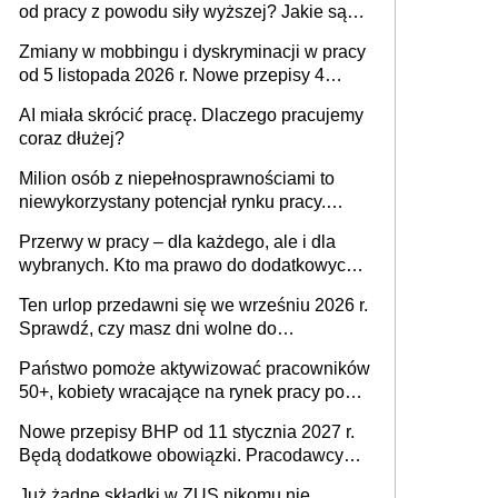
od pracy z powodu siły wyższej? Jakie są
obowiązki pracodawcy
Zmiany w mobbingu i dyskryminacji w pracy
od 5 listopada 2026 r. Nowe przepisy 4
sierpnia zostały ogłoszone w Dzienniku
AI miała skrócić pracę. Dlaczego pracujemy
Ustaw
coraz dłużej?
Milion osób z niepełnosprawnościami to
niewykorzystany potencjał rynku pracy.
Problemem nie jest brak kandydatów,
Przerwy w pracy – dla każdego, ale i dla
dofinansowań czy refundacji, ale bariery po
wybranych. Kto ma prawo do dodatkowych
stronie systemu i świadomości
15 minut?
pracodawców [WYWIAD]
Ten urlop przedawni się we wrześniu 2026 r.
Sprawdź, czy masz dni wolne do
wykorzystania
Państwo pomoże aktywizować pracowników
50+, kobiety wracające na rynek pracy po
urodzeniu dzieci, osoby przewlekle chore i
Nowe przepisy BHP od 11 stycznia 2027 r.
osoby neuroatypowe. Powstanie Fundusz
Będą dodatkowe obowiązki. Pracodawcy
na rzecz Inkluzywności w Zatrudnianiu?
dostają czas na przygotowanie się do zmian
Już żadne składki w ZUS nikomu nie