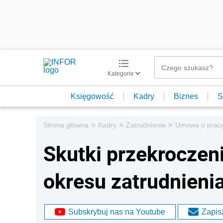
Kategorie
Księgowość
Kadry
Biznes
S
»
»
»
Strona główna
Kadry
Zatrudnienie
Umowa o prac
Skutki przekroczen
okresu zatrudnieni
Subskrybuj nas na Youtube
Zapisz