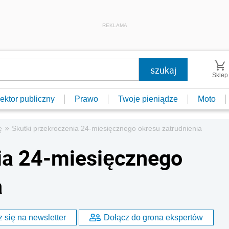
REKLAMA
Sklep
ektor publiczny
Prawo
Twoje pieniądze
Moto
»
ę
Skutki przekroczenia 24-miesięcznego okresu zatrudnienia
ia 24-miesięcznego
a
 się na newsletter
Dołącz do grona ekspertów