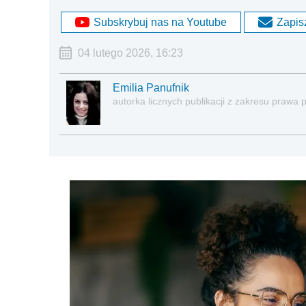
Subskrybuj nas na Youtube
Zapisz
04 lutego 2026, 16:23
Emilia Panufnik
autorka licznych publikacji z zakresu praw