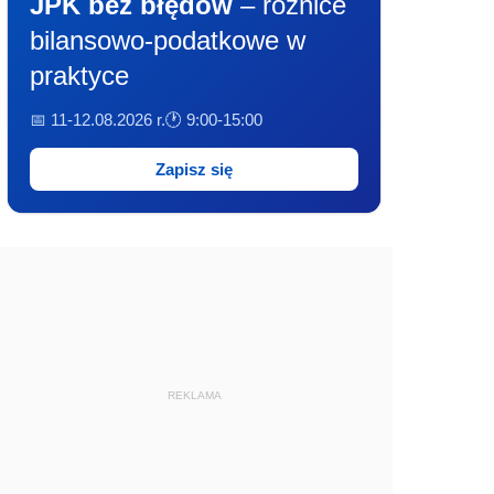
JPK bez błędów
– różnice
bilansowo-podatkowe w
praktyce
📅 11-12.08.2026 r.
🕐 9:00-15:00
Zapisz się
REKLAMA