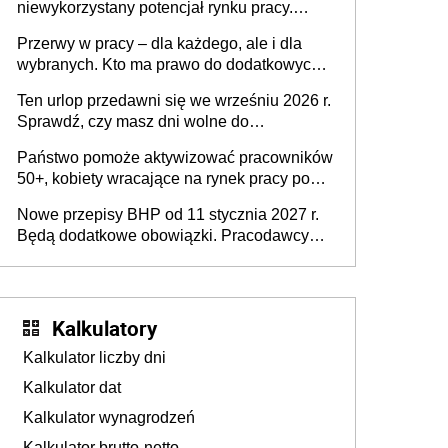
niewykorzystany potencjał rynku pracy.
Problemem nie jest brak kandydatów,
Przerwy w pracy – dla każdego, ale i dla
dofinansowań czy refundacji, ale bariery po
wybranych. Kto ma prawo do dodatkowych
stronie systemu i świadomości
15 minut?
pracodawców [WYWIAD]
Ten urlop przedawni się we wrześniu 2026 r.
Sprawdź, czy masz dni wolne do
wykorzystania
Państwo pomoże aktywizować pracowników
50+, kobiety wracające na rynek pracy po
urodzeniu dzieci, osoby przewlekle chore i
Nowe przepisy BHP od 11 stycznia 2027 r.
osoby neuroatypowe. Powstanie Fundusz
Będą dodatkowe obowiązki. Pracodawcy
na rzecz Inkluzywności w Zatrudnianiu?
dostają czas na przygotowanie się do zmian
Kalkulatory
Kalkulator liczby dni
Kalkulator dat
Kalkulator wynagrodzeń
Kalkulator brutto-netto