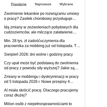
Popularne
Najnowsze
Wybrane
Zwolnienie lekarskie po rozwiązaniu umowy
o pracę? Zasiłek chorobowy przysługuje
tylko w przypadku zachorowania w ciągu 14
Idą zmiany w zezwoleniach pobytowych dla
dni od ustania stosunku pracy
cudzoziemców, ale milczące załatwienie
spraw przewidziano tylko dla wybranych
Min. 28 tys. zł zadośćuczynienia dla
pracownika za mobbing już od listopada. To
także nieuzasadniona krytyka i izolowanie z
Sierpień 2026: dni wolne i godziny pracy
zespołu
Czy upał może być podstawą do zwolnienia
od pracy z powodu siły wyższej? Jakie są
obowiązki pracodawcy
Zmiany w mobbingu i dyskryminacji w pracy
od 5 listopada 2026 r. Nowe przepisy 4
sierpnia zostały ogłoszone w Dzienniku
AI miała skrócić pracę. Dlaczego pracujemy
Ustaw
coraz dłużej?
Milion osób z niepełnosprawnościami to