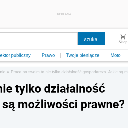
REKLAMA
Sklep
ektor publiczny
Prawo
Twoje pieniądze
Moto
»
nie
Praca na swoim to nie tylko działalność gospodarcza. Jakie są
ie tylko działalność
 są możliwości prawne?