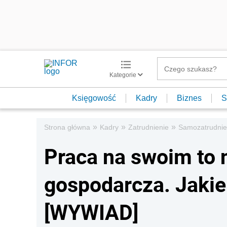
Kategorie
Księgowość
Kadry
Biznes
S
»
»
»
Strona główna
Kadry
Zatrudnienie
Samozatrudnie
Praca na swoim to n
gospodarcza. Jakie
[WYWIAD]