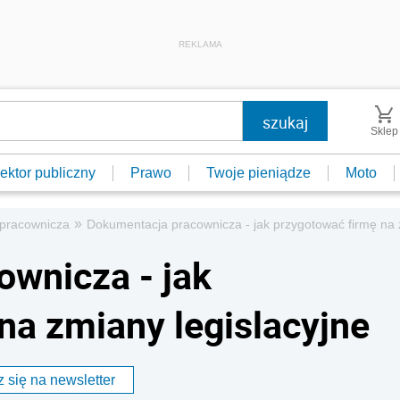
REKLAMA
Sklep
ektor publiczny
Prawo
Twoje pieniądze
Moto
»
pracownicza
Dokumentacja pracownicza - jak przygotować firmę na 
wnicza - jak
na zmiany legislacyjne
 się na newsletter