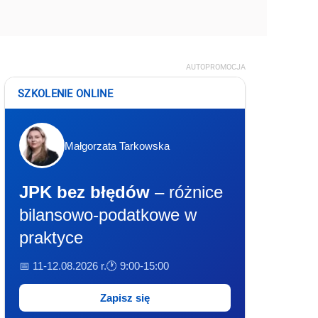
AUTOPROMOCJA
SZKOLENIE ONLINE
Małgorzata Tarkowska
JPK bez błędów
– różnice
bilansowo-podatkowe w
praktyce
📅 11-12.08.2026 r.
🕐 9:00-15:00
Zapisz się