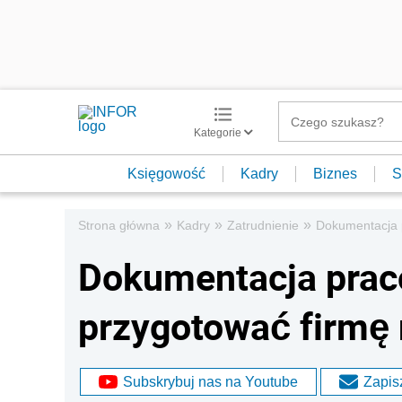
Kategorie
Księgowość
Kadry
Biznes
S
»
»
»
Strona główna
Kadry
Zatrudnienie
Dokumentacja 
Dokumentacja praco
przygotować firmę 
Subskrybuj nas na Youtube
Zapisz