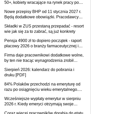
50+, kobiety wracające na rynek pracy po
urodzeniu dzieci, osoby przewlekle chore i
Nowe przepisy BHP od 11 stycznia 2027 r.
osoby neuroatypowe. Powstanie Fundusz
Będą dodatkowe obowiązki. Pracodawcy
na rzecz Inkluzywności w Zatrudnianiu?
dostają czas na przygotowanie się do zmian
Składki w ZUS przestaną przepadać - resort
wie jak się za to zabrać, są już konkrety
Pensja 4900 zł to dopiero początek - raport
płacowy 2026 o branży farmaceutycznej i
chemicznej
Firma daje pracownikowi dodatkowe wolne,
by ten nie tracąc wynagrodzenia zrobił
dodatkowe badania. Ten benefit się
Sierpień 2026: kalendarz do pobrania i
sprawdza
druku [PDF]
84% Polaków przechodzi na emeryturę od
razu po osiągnięciu wieku emerytalnego.
Natomiast pokolenie X musi pracować
Wcześniejsze wypłaty emerytur w sierpniu
dłużej, ale czy jest w stanie? Pracownicy
2026 r. Kiedy emeryci otrzymają swoje
45+ to siła napędowa gospodarki
świadczenia?
Coraz więcej pracowników dorabia do etatu,