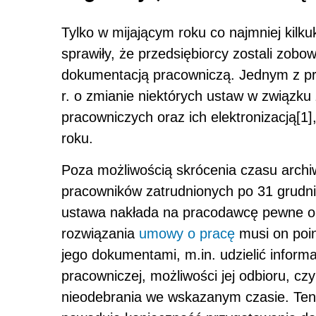
Tylko w mijającym roku co najmniej kilku
sprawiły, że przedsiębiorcy zostali zob
dokumentacją pracowniczą. Jednym z prz
r. o zmianie niektórych ustaw w związk
pracowniczych oraz ich elektronizacją[1
roku.
Poza możliwością skrócenia czasu archiw
pracowników zatrudnionych po 31 grudnia 
ustawa nakłada na pracodawcę pewne o
rozwiązania
umowy o pracę
musi on poin
jego dokumentami, m.in. udzielić inform
pracowniczej, możliwości jej odbioru, cz
nieodebrania we wskazanym czasie. Ten