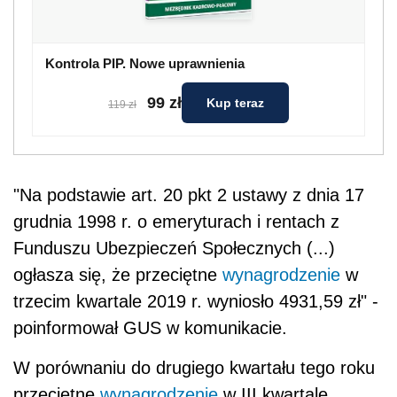
Kontrola PIP. Nowe uprawnienia
99 zł
Kup teraz
119 zł
"Na podstawie art. 20 pkt 2 ustawy z dnia 17
grudnia 1998 r. o emeryturach i rentach z
Funduszu Ubezpieczeń Społecznych (...)
ogłasza się, że przeciętne
wynagrodzenie
w
trzecim kwartale 2019 r. wyniosło 4931,59 zł" -
poinformował GUS w komunikacie.
W porównaniu do drugiego kwartału tego roku
przeciętne
wynagrodzenie
w III kwartale