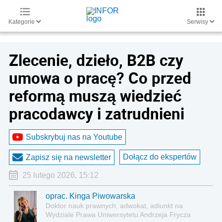
Kategorie
Serwisy
Zlecenie, dzieło, B2B czy
umowa o pracę? Co przed
reformą muszą wiedzieć
pracodawcy i zatrudnieni
Subskrybuj nas na Youtube
Dołącz do ekspertów
Zapisz się na newsletter
25 lutego 2026, 15:12
oprac. Kinga Piwowarska
Doktor nauk prawnych, adwokat, adiunkt na
Wydziale Prawa Uniwersytetu Andrzeja Frycza