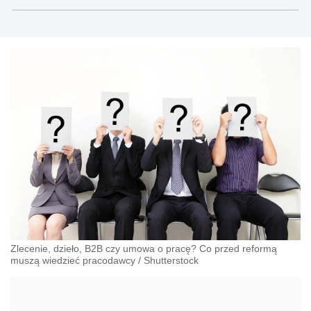
Modrzewskiego w Krakowie oraz Rzecznik
Akademicki ds. równego traktowania i
przeciwdziałania dyskryminacji. Specjalizuje się w
prawie pracy, zabezpieczeniu społecznym oraz
administracyjnoprawnych aspektach związanych z
pracą i pomocą socjalną.
Zlecenie, dzieło, B2B czy umowa o pracę? Co przed reformą
muszą wiedzieć pracodawcy
/
Shutterstock