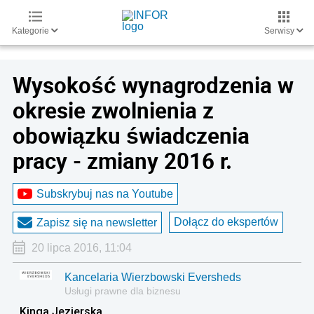
Kategorie
Serwisy
Wysokość wynagrodzenia w
okresie zwolnienia z
obowiązku świadczenia
pracy - zmiany 2016 r.
Subskrybuj nas na Youtube
Dołącz do ekspertów
Zapisz się na newsletter
20 lipca 2016, 11:04
Kancelaria Wierzbowski Eversheds
Usługi prawne dla biznesu
Kinga Jezierska