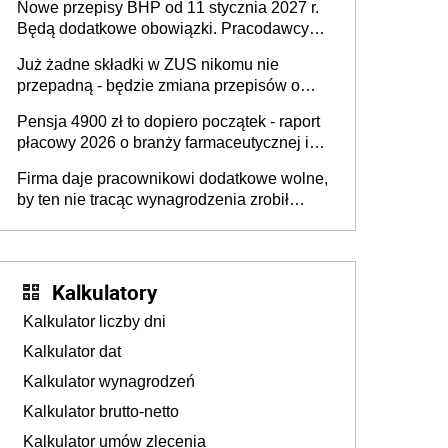
Nowe przepisy BHP od 11 stycznia 2027 r.
osoby neuroatypowe. Powstanie Fundusz
Będą dodatkowe obowiązki. Pracodawcy
na rzecz Inkluzywności w Zatrudnianiu?
dostają czas na przygotowanie się do zmian
Już żadne składki w ZUS nikomu nie
przepadną - będzie zmiana przepisów o
przedawnieniu i niepodleganiu
Pensja 4900 zł to dopiero początek - raport
ubezpieczeniom społecznym
płacowy 2026 o branży farmaceutycznej i
chemicznej
Firma daje pracownikowi dodatkowe wolne,
by ten nie tracąc wynagrodzenia zrobił
dodatkowe badania. Ten benefit się
sprawdza
Kalkulatory
Kalkulator liczby dni
Kalkulator dat
Kalkulator wynagrodzeń
Kalkulator brutto-netto
Kalkulator umów zlecenia