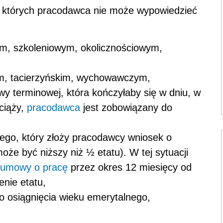
w których pracodawca nie może wypowiedzieć
m, szkoleniowym, okolicznościowym,
kim, tacierzyńskim, wychowawczym,
y terminowej, która kończyłaby się w dniu, w
ciąży,
pracodawca
jest zobowiązany do
go, który złoży pracodawcy wniosek o
oże być niższy niż ½ etatu). W tej sytuacji
umowy o pracę
przez okres 12 miesięcy od
nie etatu,
do osiągnięcia wieku emerytalnego,