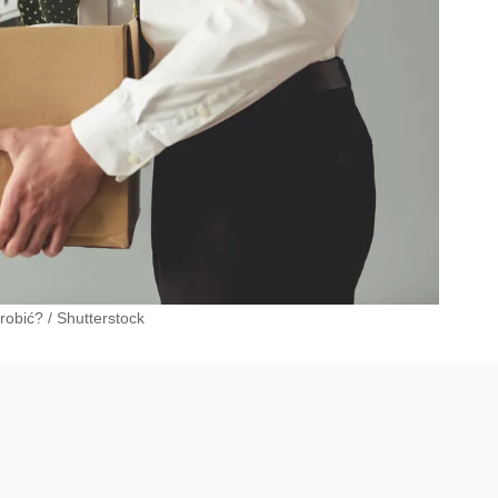
robić?
/
Shutterstock