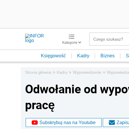
Kategorie
Księgowość
Kadry
Biznes
S
»
»
»
Strona główna
Kadry
Wypowiedzenie
Wypowiedze
Odwołanie od wypo
pracę
Subskrybuj nas na Youtube
Zapisz