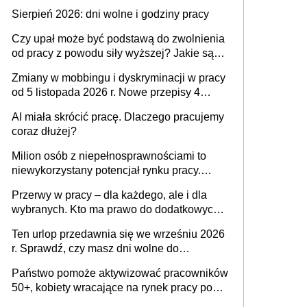
Sierpień 2026: dni wolne i godziny pracy
Czy upał może być podstawą do zwolnienia
od pracy z powodu siły wyższej? Jakie są
obowiązki pracodawcy
Zmiany w mobbingu i dyskryminacji w pracy
od 5 listopada 2026 r. Nowe przepisy 4
sierpnia zostały ogłoszone w Dzienniku
AI miała skrócić pracę. Dlaczego pracujemy
Ustaw
coraz dłużej?
Milion osób z niepełnosprawnościami to
niewykorzystany potencjał rynku pracy.
Problemem nie jest brak kandydatów,
Przerwy w pracy – dla każdego, ale i dla
dofinansowań czy refundacji, ale bariery po
wybranych. Kto ma prawo do dodatkowych
stronie systemu i świadomości
15 minut?
pracodawców [WYWIAD]
Ten urlop przedawnia się we wrześniu 2026
r. Sprawdź, czy masz dni wolne do
wykorzystania
Państwo pomoże aktywizować pracowników
50+, kobiety wracające na rynek pracy po
urodzeniu dzieci, osoby przewlekle chore i