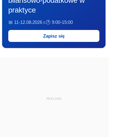
bilansowo-podatkowe w
praktyce
📅 11-12.08.2026 r.
🕐 9:00-15:00
Zapisz się
REKLAMA