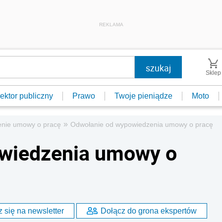
REKLAMA
Sklep
ektor publiczny
Prawo
Twoje pieniądze
Moto
»
nie umowy o pracę
Odwołanie od wypowiedzenia umowy o pracę
wiedzenia umowy o
 się na newsletter
Dołącz do grona ekspertów