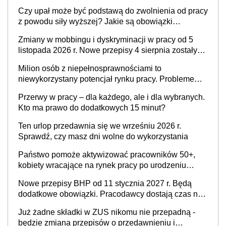
Czy upał może być podstawą do zwolnienia od pracy
z powodu siły wyższej? Jakie są obowiązki
pracodawcy
Zmiany w mobbingu i dyskryminacji w pracy od 5
listopada 2026 r. Nowe przepisy 4 sierpnia zostały
ogłoszone w Dzienniku Ustaw
Milion osób z niepełnosprawnościami to
niewykorzystany potencjał rynku pracy. Problemem
nie jest brak kandydatów, dofinansowań czy
Przerwy w pracy – dla każdego, ale i dla wybranych.
refundacji, ale bariery po stronie systemu i
Kto ma prawo do dodatkowych 15 minut?
świadomości pracodawców [WYWIAD]
Ten urlop przedawnia się we wrześniu 2026 r.
Sprawdź, czy masz dni wolne do wykorzystania
Państwo pomoże aktywizować pracowników 50+,
kobiety wracające na rynek pracy po urodzeniu
dzieci, osoby przewlekle chore i osoby
Nowe przepisy BHP od 11 stycznia 2027 r. Będą
neuroatypowe. Powstanie Fundusz na rzecz
dodatkowe obowiązki. Pracodawcy dostają czas na
Inkluzywności w Zatrudnianiu?
przygotowanie się do zmian
Już żadne składki w ZUS nikomu nie przepadną -
będzie zmiana przepisów o przedawnieniu i