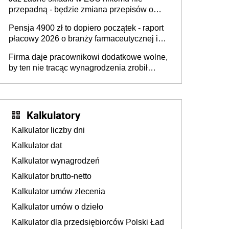
przepadną - będzie zmiana przepisów o
przedawnieniu i niepodleganiu
Pensja 4900 zł to dopiero początek - raport
ubezpieczeniom społecznym
płacowy 2026 o branży farmaceutycznej i
chemicznej
Firma daje pracownikowi dodatkowe wolne,
by ten nie tracąc wynagrodzenia zrobił
dodatkowe badania. Ten benefit się
sprawdza
Kalkulatory
Kalkulator liczby dni
Kalkulator dat
Kalkulator wynagrodzeń
Kalkulator brutto-netto
Kalkulator umów zlecenia
Kalkulator umów o dzieło
Kalkulator dla przedsiębiorców Polski Ład