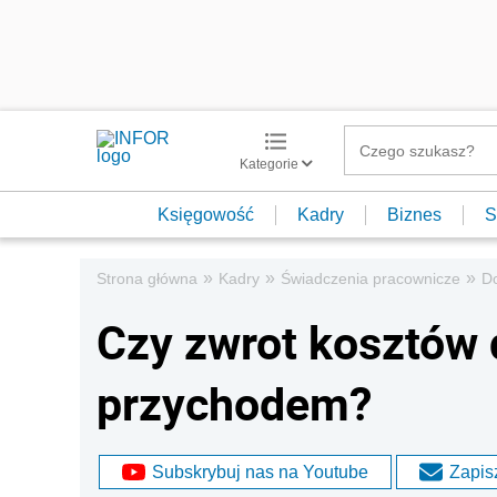
Kategorie
Księgowość
Kadry
Biznes
S
»
»
»
Strona główna
Kadry
Świadczenia pracownicze
Do
Czy zwrot kosztów 
przychodem?
Subskrybuj nas na Youtube
Zapisz