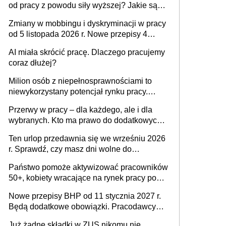
od pracy z powodu siły wyższej? Jakie są
obowiązki pracodawcy
Zmiany w mobbingu i dyskryminacji w pracy
od 5 listopada 2026 r. Nowe przepisy 4
sierpnia zostały ogłoszone w Dzienniku
AI miała skrócić pracę. Dlaczego pracujemy
Ustaw
coraz dłużej?
Milion osób z niepełnosprawnościami to
niewykorzystany potencjał rynku pracy.
Problemem nie jest brak kandydatów,
Przerwy w pracy – dla każdego, ale i dla
dofinansowań czy refundacji, ale bariery po
wybranych. Kto ma prawo do dodatkowych
stronie systemu i świadomości
15 minut?
pracodawców [WYWIAD]
Ten urlop przedawnia się we wrześniu 2026
r. Sprawdź, czy masz dni wolne do
wykorzystania
Państwo pomoże aktywizować pracowników
50+, kobiety wracające na rynek pracy po
urodzeniu dzieci, osoby przewlekle chore i
Nowe przepisy BHP od 11 stycznia 2027 r.
osoby neuroatypowe. Powstanie Fundusz
Będą dodatkowe obowiązki. Pracodawcy
na rzecz Inkluzywności w Zatrudnianiu?
dostają czas na przygotowanie się do zmian
Już żadne składki w ZUS nikomu nie