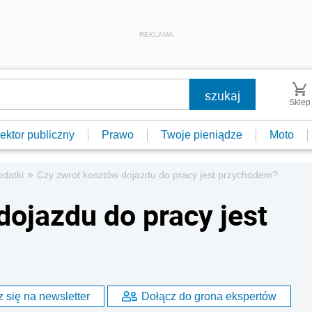
REKLAMA
Sklep
ektor publiczny
Prawo
Twoje pieniądze
Moto
»
datki
Czy zwrot kosztów dojazdu do pracy jest przychodem?
dojazdu do pracy jest
 się na newsletter
Dołącz do grona ekspertów