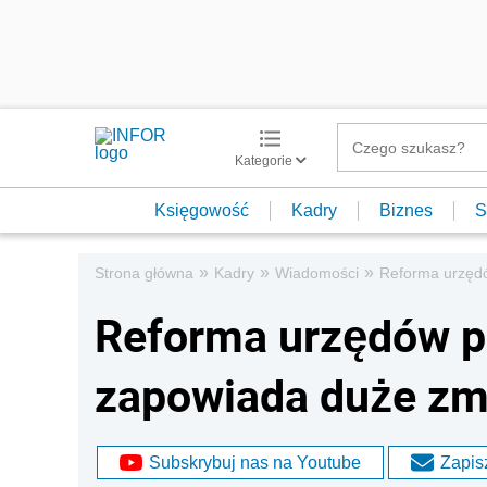
Kategorie
Księgowość
Kadry
Biznes
S
»
»
»
Strona główna
Kadry
Wiadomości
Reforma urzędó
Reforma urzędów pr
zapowiada duże zm
Subskrybuj nas na Youtube
Zapisz