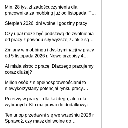
spraw przewidziano tylko dla wybranych
Min. 28 tys. zł zadośćuczynienia dla
pracownika za mobbing już od listopada. To
także nieuzasadniona krytyka i izolowanie z
Sierpień 2026: dni wolne i godziny pracy
zespołu
Czy upał może być podstawą do zwolnienia
od pracy z powodu siły wyższej? Jakie są
obowiązki pracodawcy
Zmiany w mobbingu i dyskryminacji w pracy
od 5 listopada 2026 r. Nowe przepisy 4
sierpnia zostały ogłoszone w Dzienniku
AI miała skrócić pracę. Dlaczego pracujemy
Ustaw
coraz dłużej?
Milion osób z niepełnosprawnościami to
niewykorzystany potencjał rynku pracy.
Problemem nie jest brak kandydatów,
Przerwy w pracy – dla każdego, ale i dla
dofinansowań czy refundacji, ale bariery po
wybranych. Kto ma prawo do dodatkowych
stronie systemu i świadomości
15 minut?
pracodawców [WYWIAD]
Ten urlop przedawni się we wrześniu 2026 r.
Sprawdź, czy masz dni wolne do
wykorzystania