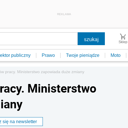
REKLAMA
Sklep
ektor publiczny
Prawo
Twoje pieniądze
Moto
w pracy. Ministerstwo zapowiada duże zmiany
acy. Ministerstwo
iany
 się na newsletter