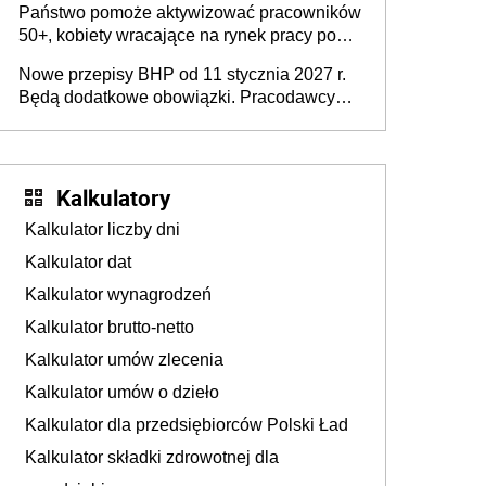
Państwo pomoże aktywizować pracowników
50+, kobiety wracające na rynek pracy po
urodzeniu dzieci, osoby przewlekle chore i
Nowe przepisy BHP od 11 stycznia 2027 r.
osoby neuroatypowe. Powstanie Fundusz
Będą dodatkowe obowiązki. Pracodawcy
na rzecz Inkluzywności w Zatrudnianiu?
dostają czas na przygotowanie się do zmian
Kalkulatory
Kalkulator liczby dni
Kalkulator dat
Kalkulator wynagrodzeń
Kalkulator brutto-netto
Kalkulator umów zlecenia
Kalkulator umów o dzieło
Kalkulator dla przedsiębiorców Polski Ład
Kalkulator składki zdrowotnej dla