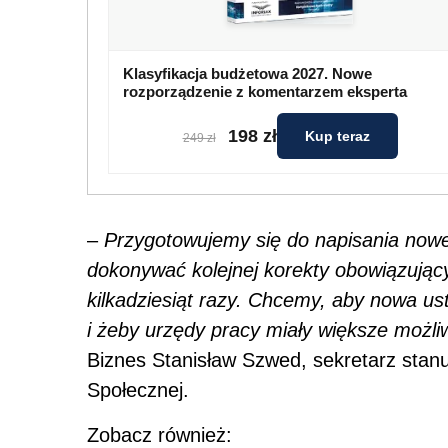
Klasyfikacja budżetowa 2027. Nowe
rozporządzenie z komentarzem eksperta
198 zł
Kup teraz
249 zł
–
Przygotowujemy się do napisania nowe
dokonywać kolejnej korekty obowiązujący
kilkadziesiąt razy. Chcemy, aby nowa ust
i żeby urzędy pracy miały większe możli
Biznes Stanisław Szwed, sekretarz stanu 
Społecznej.
Zobacz również: