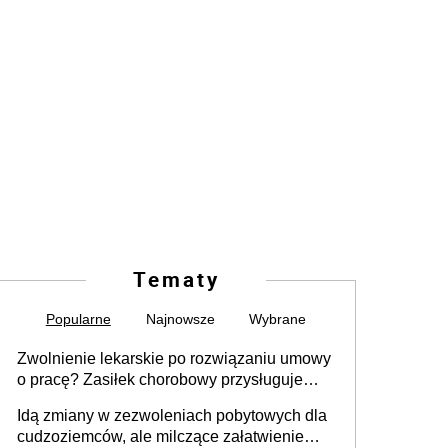
Tematy
Popularne
Najnowsze
Wybrane
Zwolnienie lekarskie po rozwiązaniu umowy
o pracę? Zasiłek chorobowy przysługuje
tylko w przypadku zachorowania w ciągu 14
Idą zmiany w zezwoleniach pobytowych dla
dni od ustania stosunku pracy
cudzoziemców, ale milczące załatwienie