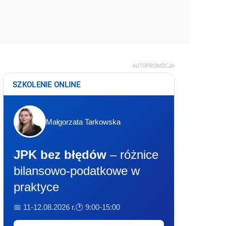
AUTOPROMOCJA
SZKOLENIE ONLINE
Małgorzata Tarkowska
JPK bez błędów
– różnice
bilansowo-podatkowe w
praktyce
📅 11-12.08.2026 r.
🕐 9:00-15:00