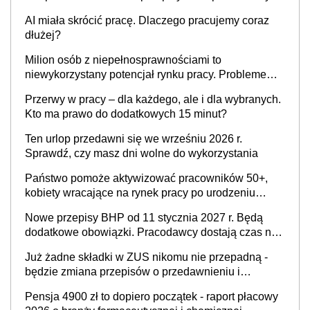
ogłoszone w Dzienniku Ustaw
AI miała skrócić pracę. Dlaczego pracujemy coraz
dłużej?
Milion osób z niepełnosprawnościami to
niewykorzystany potencjał rynku pracy. Problemem
nie jest brak kandydatów, dofinansowań czy
Przerwy w pracy – dla każdego, ale i dla wybranych.
refundacji, ale bariery po stronie systemu i
Kto ma prawo do dodatkowych 15 minut?
świadomości pracodawców [WYWIAD]
Ten urlop przedawni się we wrześniu 2026 r.
Sprawdź, czy masz dni wolne do wykorzystania
Państwo pomoże aktywizować pracowników 50+,
kobiety wracające na rynek pracy po urodzeniu
dzieci, osoby przewlekle chore i osoby
Nowe przepisy BHP od 11 stycznia 2027 r. Będą
neuroatypowe. Powstanie Fundusz na rzecz
dodatkowe obowiązki. Pracodawcy dostają czas na
Inkluzywności w Zatrudnianiu?
przygotowanie się do zmian
Już żadne składki w ZUS nikomu nie przepadną -
będzie zmiana przepisów o przedawnieniu i
niepodleganiu ubezpieczeniom społecznym
Pensja 4900 zł to dopiero początek - raport płacowy