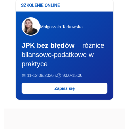
SZKOLENIE ONLINE
Małgorzata Tarkowska
JPK bez błędów
– różnice
bilansowo-podatkowe w
praktyce
📅 11-12.08.2026 r.
🕐 9:00-15:00
Zapisz się