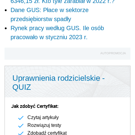
6346,15 zł. Kto tyle zarabiał w 2022 r.?
Dane GUS: Płace w sektorze
przedsiębiorstw spadły
Rynek pracy według GUS. Ile osób
pracowało w styczniu 2023 r.
AUTOPROMOCJA
Uprawnienia rodzicielskie -
QUIZ
Jak zdobyć Certyfikat:
Czytaj artykuły
Rozwiązuj testy
Zdobądź certyfikat