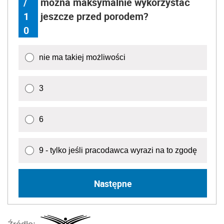
/
można maksymalnie wykorzystać
1
jeszcze przed porodem?
0
nie ma takiej możliwości
3
6
9 - tylko jeśli pracodawca wyrazi na to zgodę
Następne