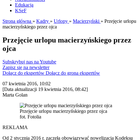
Edukacja
KSeF
Strona główna
»
Kadry
»
Urlopy
»
Macierzyński
»
Przejęcie urlopu
macierzyńskiego przez ojca
Przejęcie urlopu macierzyńskiego przez
ojca
Subskrybuj nas na Youtube
Zapisz się na newsletter
Dołącz do ekspertów
Dołącz do grona ekspertów
07 kwietnia 2016, 10:02
[Data aktualizacji 19 kwietnia 2016, 08:42]
Marta Golan
Przejęcie urlopu macierzyńskiego przez ojca
fot. Fotolia
REKLAMA
Od 2 stycznia 2016 r. zaczęła obowiązywać nowelizacja Kodeksu