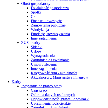
Obrót gospodarczy
Działalność gospodarcza
Spółki
Cło
Finanse i inwestycje
Zamówienia publiczne
Windykacja
Fundacje, stowarzyszenia
Inne zagadnienia
ZUS i kadry
Składki
Urlopy
Wynagrodzenia
Zatrudnianie i zwalnianie
Umowy zlecenia
Inne zagadnienia
Księgowość firm - aktualności
Aktualności z Ministerstwa Finansów
Kadry
Indywidualne prawo pracy
Czas pracy
Ochrona danych osobowych
Odpowiedzialność, prawa i obowiązki
Uprawnienia rodzicielskie
Zatrudnianie i zwalnianie