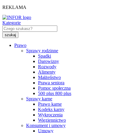
REKLAMA
Kategorie
Prawo
Sprawy rodzinne
Spadki
Darowizny
Rozwody
Alimenty
Małżeństwo
Prawa seniora
Pomoc społeczna
500 plus 800 plus
Sprawy karne
Prawo karne
Kodeks karny
Wykroczenia
Więziennictwo
Konsument i umowy
Umowy