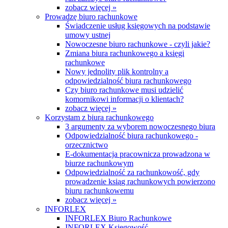
zobacz więcej »
Prowadzę biuro rachunkowe
Świadczenie usług księgowych na podstawie
umowy ustnej
Nowoczesne biuro rachunkowe - czyli jakie?
Zmiana biura rachunkowego a księgi
rachunkowe
Nowy jednolity plik kontrolny a
odpowiedzialność biura rachunkowego
Czy biuro rachunkowe musi udzielić
komornikowi informacji o klientach?
zobacz więcej »
Korzystam z biura rachunkowego
3 argumenty za wyborem nowoczesnego biura
Odpowiedzialność biura rachunkowego -
orzecznictwo
E-dokumentacja pracownicza prowadzona w
biurze rachunkowym
Odpowiedzialność za rachunkowość, gdy
prowadzenie ksiąg rachunkowych powierzono
biuru rachunkowemu
zobacz więcej »
INFORLEX
INFORLEX Biuro Rachunkowe
INFORLEX Księgowość