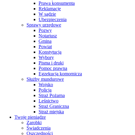
Prawa konsumenta
Reklamacje
W sądzie
Ubezpieczenia
Sprawy urzędowe
Pozwy
Notariusz
Gmina
Powiat
Konstytucja
Wybory
Pisma i druki
Pomoc prawna
Egzekucja komornicza
Służby mundurowe
Wojsko
Policja
Straż Pożarna
Leśnictwo
Straż Graniczna
Straż miejska
Twoje pieniądze
Zarobki
Świadczenia
Oszczędności