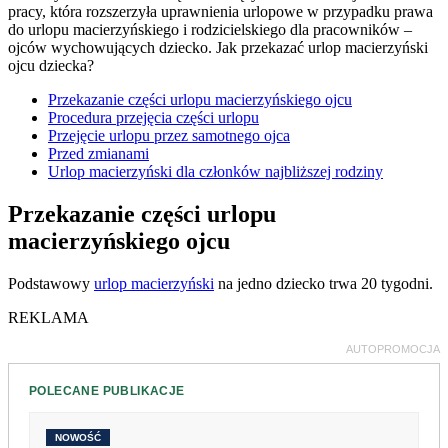
pracy, która rozszerzyła uprawnienia urlopowe w przypadku prawa
do urlopu macierzyńskiego i rodzicielskiego dla pracowników –
ojców wychowujących dziecko. Jak przekazać urlop macierzyński
ojcu dziecka?
Przekazanie części urlopu macierzyńskiego ojcu
Procedura przejęcia części urlopu
Przejęcie urlopu przez samotnego ojca
Przed zmianami
Urlop macierzyński dla członków najbliższej rodziny
Przekazanie części urlopu
macierzyńskiego ojcu
Podstawowy
urlop macierzyński
na jedno dziecko trwa 20 tygodni.
REKLAMA
AUTOPROMOCJA
POLECANE PUBLIKACJE
NOWOŚĆ