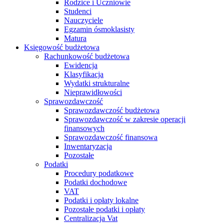
Rodzice i Uczniowie
Studenci
Nauczyciele
Egzamin ósmoklasisty
Matura
Księgowość budżetowa
Rachunkowość budżetowa
Ewidencja
Klasyfikacja
Wydatki strukturalne
Nieprawidłowości
Sprawozdawczość
Sprawozdawczość budżetowa
Sprawozdawczość w zakresie operacji
finansowych
Sprawozdawczość finansowa
Inwentaryzacja
Pozostałe
Podatki
Procedury podatkowe
Podatki dochodowe
VAT
Podatki i opłaty lokalne
Pozostałe podatki i opłaty
Centralizacja Vat