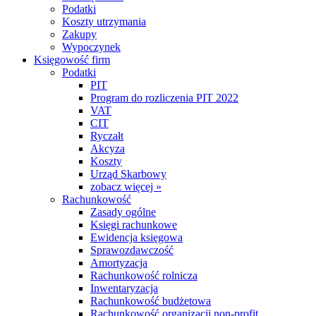
Podatki
Koszty utrzymania
Zakupy
Wypoczynek
Księgowość firm
Podatki
PIT
Program do rozliczenia PIT 2022
VAT
CIT
Ryczałt
Akcyza
Koszty
Urząd Skarbowy
zobacz więcej »
Rachunkowość
Zasady ogólne
Księgi rachunkowe
Ewidencja księgowa
Sprawozdawczość
Amortyzacja
Rachunkowość rolnicza
Inwentaryzacja
Rachunkowość budżetowa
Rachunkowość organizacji non-profit