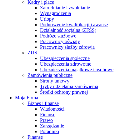
Kadry i płace
Zatrudnianie i zwalnianie
Wynagrodzenia
Urlopy
Podnoszenie kwalifikacji i awanse
Działalność socjalna (ZFŚS)
Podróże służbowe
Pracownicy oświaty
Pracownicy służby zdrowia
ZUS
Ubezpieczenia społeczne
Ubezpieczenia zdrowotne
Ubezpieczenia majątkowe i osobowe
Zamówienia publiczne
Strony umowy
Tryby udzielania zamówienia
Środki ochrony prawnej
Moja Firma
Biznes i finanse
Wiadomości
Finanse
Prawo
Zarządzanie
Poradniki
Finanse