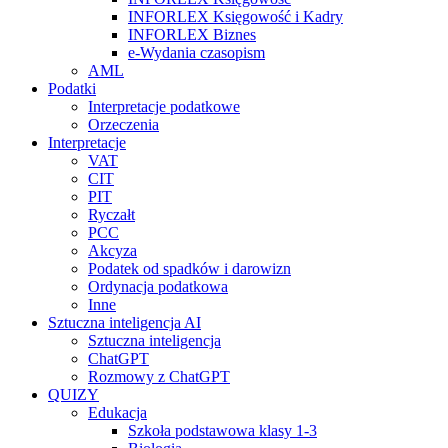
INFORLEX Księgowość i Kadry
INFORLEX Biznes
e-Wydania czasopism
AML
Podatki
Interpretacje podatkowe
Orzeczenia
Interpretacje
VAT
CIT
PIT
Ryczałt
PCC
Akcyza
Podatek od spadków i darowizn
Ordynacja podatkowa
Inne
Sztuczna inteligencja AI
Sztuczna inteligencja
ChatGPT
Rozmowy z ChatGPT
QUIZY
Edukacja
Szkoła podstawowa klasy 1-3