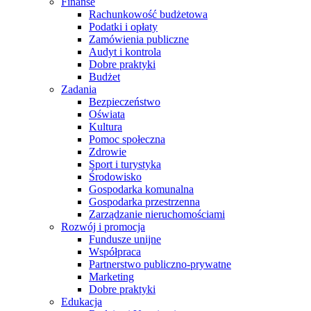
Finanse
Rachunkowość budżetowa
Podatki i opłaty
Zamówienia publiczne
Audyt i kontrola
Dobre praktyki
Budżet
Zadania
Bezpieczeństwo
Oświata
Kultura
Pomoc społeczna
Zdrowie
Sport i turystyka
Środowisko
Gospodarka komunalna
Gospodarka przestrzenna
Zarządzanie nieruchomościami
Rozwój i promocja
Fundusze unijne
Współpraca
Partnerstwo publiczno-prywatne
Marketing
Dobre praktyki
Edukacja