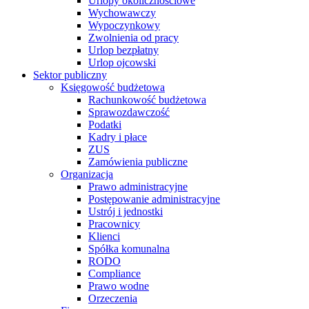
Urlopy okolicznościowe
Wychowawczy
Wypoczynkowy
Zwolnienia od pracy
Urlop bezpłatny
Urlop ojcowski
Sektor publiczny
Księgowość budżetowa
Rachunkowość budżetowa
Sprawozdawczość
Podatki
Kadry i płace
ZUS
Zamówienia publiczne
Organizacja
Prawo administracyjne
Postępowanie administracyjne
Ustrój i jednostki
Pracownicy
Klienci
Spółka komunalna
RODO
Compliance
Prawo wodne
Orzeczenia