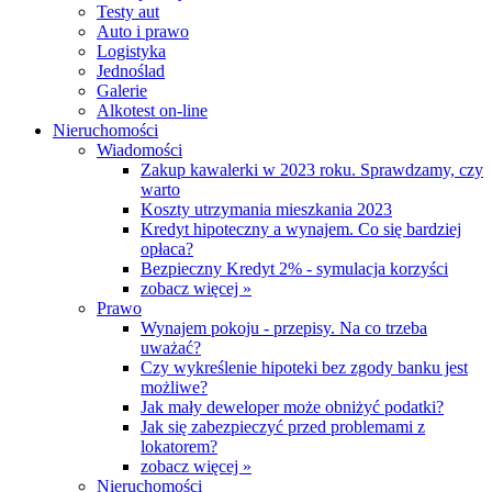
Testy aut
Auto i prawo
Logistyka
Jednoślad
Galerie
Alkotest on-line
Nieruchomości
Wiadomości
Zakup kawalerki w 2023 roku. Sprawdzamy, czy
warto
Koszty utrzymania mieszkania 2023
Kredyt hipoteczny a wynajem. Co się bardziej
opłaca?
Bezpieczny Kredyt 2% - symulacja korzyści
zobacz więcej »
Prawo
Wynajem pokoju - przepisy. Na co trzeba
uważać?
Czy wykreślenie hipoteki bez zgody banku jest
możliwe?
Jak mały deweloper może obniżyć podatki?
Jak się zabezpieczyć przed problemami z
lokatorem?
zobacz więcej »
Nieruchomości