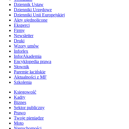
Dziennik Ustaw
Dzienniki Urzędowe
Dzienniki Unii Europejskiej
Akty ujednolicone
Eksperci
Firmy
Newsletter
Druki
Wzory umów
Inforlex
InforAkademia
Encyklopedia prawa
Słownik
Paremie łacińskie
Aktualności z MF
Szkolenia
Księgowość
Kadry
Biznes
Sektor publiczny
Prawo
Twoje pieniądze
Moto
Nieruchomości