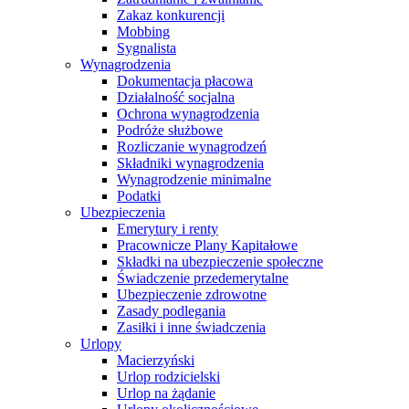
Zakaz konkurencji
Mobbing
Sygnalista
Wynagrodzenia
Dokumentacja płacowa
Działalność socjalna
Ochrona wynagrodzenia
Podróże służbowe
Rozliczanie wynagrodzeń
Składniki wynagrodzenia
Wynagrodzenie minimalne
Podatki
Ubezpieczenia
Emerytury i renty
Pracownicze Plany Kapitałowe
Składki na ubezpieczenie społeczne
Świadczenie przedemerytalne
Ubezpieczenie zdrowotne
Zasady podlegania
Zasiłki i inne świadczenia
Urlopy
Macierzyński
Urlop rodzicielski
Urlop na żądanie