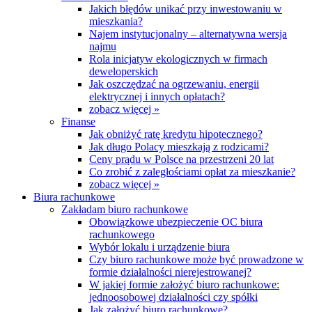
Jakich błędów unikać przy inwestowaniu w
mieszkania?
Najem instytucjonalny – alternatywna wersja
najmu
Rola inicjatyw ekologicznych w firmach
deweloperskich
Jak oszczędzać na ogrzewaniu, energii
elektrycznej i innych opłatach?
zobacz więcej »
Finanse
Jak obniżyć ratę kredytu hipotecznego?
Jak długo Polacy mieszkają z rodzicami?
Ceny prądu w Polsce na przestrzeni 20 lat
Co zrobić z zaległościami opłat za mieszkanie?
zobacz więcej »
Biura rachunkowe
Zakładam biuro rachunkowe
Obowiązkowe ubezpieczenie OC biura
rachunkowego
Wybór lokalu i urządzenie biura
Czy biuro rachunkowe może być prowadzone w
formie działalności nierejestrowanej?
W jakiej formie założyć biuro rachunkowe:
jednoosobowej działalności czy spółki
Jak założyć biuro rachunkowe?