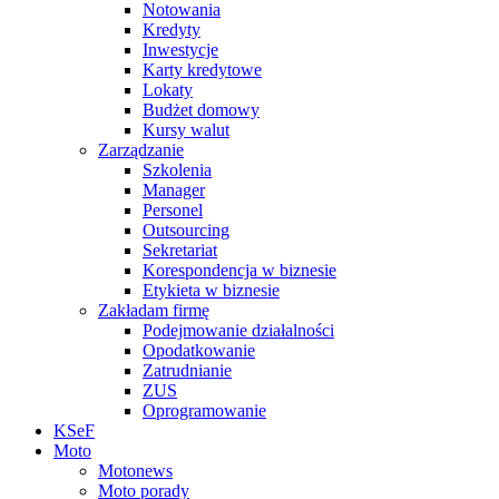
Notowania
Kredyty
Inwestycje
Karty kredytowe
Lokaty
Budżet domowy
Kursy walut
Zarządzanie
Szkolenia
Manager
Personel
Outsourcing
Sekretariat
Korespondencja w biznesie
Etykieta w biznesie
Zakładam firmę
Podejmowanie działalności
Opodatkowanie
Zatrudnianie
ZUS
Oprogramowanie
KSeF
Moto
Motonews
Moto porady