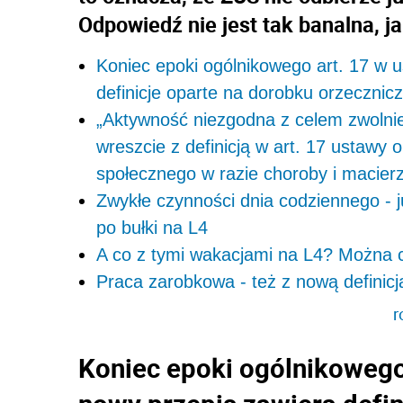
Odpowiedź nie jest tak banalna, ja
Koniec epoki ogólnikowego art. 17 w u
definicje oparte na dorobku orzecznic
„Aktywność niezgodna z celem zwolnien
wreszcie z definicją w art. 17 ustawy
społecznego w razie choroby i macier
Zwykłe czynności dnia codziennego - j
po bułki na L4
A co z tymi wakacjami na L4? Można czy
Praca zarobkowa - też z nową definicj
r
Koniec epoki ogólnikowego 