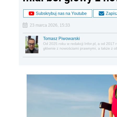
Subskrybuj nas na Youtube
Zapisz
23 marca 2026, 15:33
Tomasz Piwowarski
Od 2025 roku w redakcji Infor.pl, a od 2017
głównie z nowościami prawnymi, a także z o
ubezpieczeń społecznych, nieruchomości.