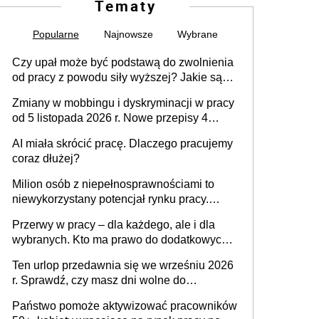
Tematy
Popularne
Najnowsze
Wybrane
Czy upał może być podstawą do zwolnienia
od pracy z powodu siły wyższej? Jakie są
obowiązki pracodawcy
Zmiany w mobbingu i dyskryminacji w pracy
od 5 listopada 2026 r. Nowe przepisy 4
sierpnia zostały ogłoszone w Dzienniku
AI miała skrócić pracę. Dlaczego pracujemy
Ustaw
coraz dłużej?
Milion osób z niepełnosprawnościami to
niewykorzystany potencjał rynku pracy.
Problemem nie jest brak kandydatów,
Przerwy w pracy – dla każdego, ale i dla
dofinansowań czy refundacji, ale bariery po
wybranych. Kto ma prawo do dodatkowych
stronie systemu i świadomości
15 minut?
pracodawców [WYWIAD]
Ten urlop przedawnia się we wrześniu 2026
r. Sprawdź, czy masz dni wolne do
wykorzystania
Państwo pomoże aktywizować pracowników