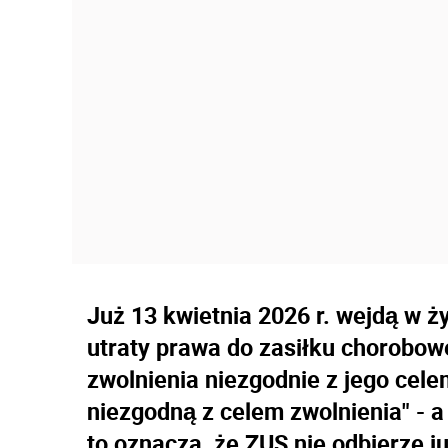
Już 13 kwietnia 2026 r. wejdą w ż
utraty prawa do zasiłku chorobo
zwolnienia niezgodnie z jego cel
niezgodną z celem zwolnienia" - a 
to oznacza, że ZUS nie odbierze j