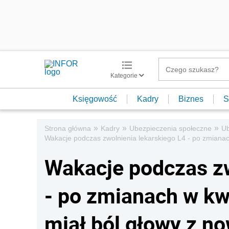
Kategorie
Księgowość
Kadry
Biznes
S
»
»
»
Strona główna
Kadry
Ubezpieczenia społeczne
Ub
Wakacje podczas zwolnienia lekarskiego L4 - po zmianac
Wakacje podczas zw
- po zmianach w kw
miał ból głowy z n