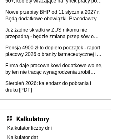
50+, kobiety wracające na rynek pracy po
urodzeniu dzieci, osoby przewlekle chore i
Nowe przepisy BHP od 11 stycznia 2027 r.
osoby neuroatypowe. Powstanie Fundusz
Będą dodatkowe obowiązki. Pracodawcy
na rzecz Inkluzywności w Zatrudnianiu?
dostają czas na przygotowanie się do zmian
Już żadne składki w ZUS nikomu nie
przepadną - będzie zmiana przepisów o
przedawnieniu i niepodleganiu
Pensja 4900 zł to dopiero początek - raport
ubezpieczeniom społecznym
płacowy 2026 o branży farmaceutycznej i
chemicznej
Firma daje pracownikowi dodatkowe wolne,
by ten nie tracąc wynagrodzenia zrobił
dodatkowe badania. Ten benefit się
Sierpień 2026: kalendarz do pobrania i
sprawdza
druku [PDF]
Kalkulatory
Kalkulator liczby dni
Kalkulator dat