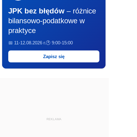
JPK bez błędów
– różnice
bilansowo-podatkowe w
praktyce
📅 11-12.08.2026 r.
🕐 9:00-15:00
Zapisz się
REKLAMA