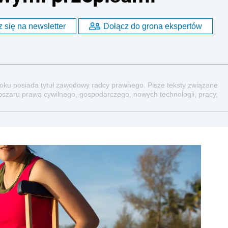
 się na newsletter
Dołącz do grona ekspertów
 roku posiada tytuł zawodowy radcy prawnego. Pisze teksty związane
bszaru prawa cywilnego, gospodarczego, nowych technologii, pracy,