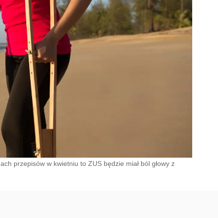
ach przepisów w kwietniu to ZUS będzie miał ból głowy z