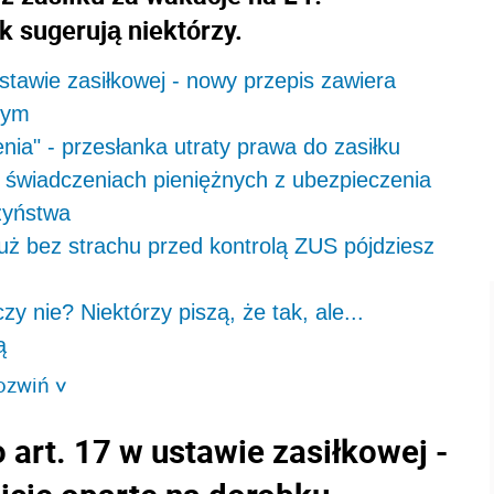
k sugerują niektórzy.
stawie zasiłkowej - nowy przepis zawiera
zym
ia" - przesłanka utraty prawa do zasiłku
 o świadczeniach pieniężnych z ubezpieczenia
zyństwa
uż bez strachu przed kontrolą ZUS pójdziesz
 nie? Niektórzy piszą, że tak, ale...
ą
ozwiń
>
art. 17 w ustawie zasiłkowej -