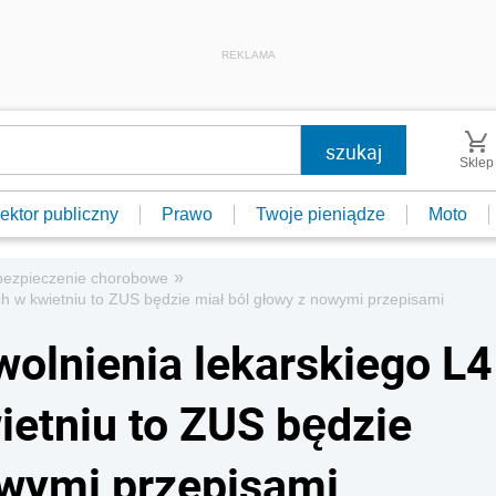
REKLAMA
Sklep
ektor publiczny
Prawo
Twoje pieniądze
Moto
»
ezpieczenie chorobowe
h w kwietniu to ZUS będzie miał ból głowy z nowymi przepisami
olnienia lekarskiego L4
ietniu to ZUS będzie
owymi przepisami