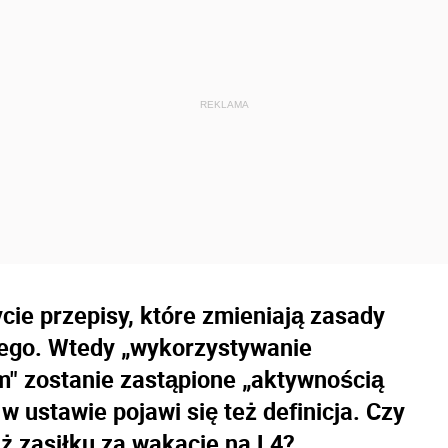
ycie przepisy, które zmieniają zasady
wego. Wtedy „wykorzystywanie
em" zostanie zastąpione „aktywnością
w ustawie pojawi się też definicja. Czy
uż zasiłku za wakacje na L4?