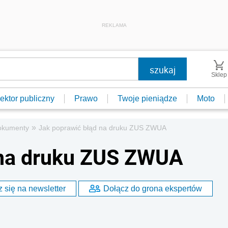
REKLAMA
Sklep
ektor publiczny
Prawo
Twoje pieniądze
Moto
»
okumenty
Jak poprawić błąd na druku ZUS ZWUA
 na druku ZUS ZWUA
 się na newsletter
Dołącz do grona ekspertów