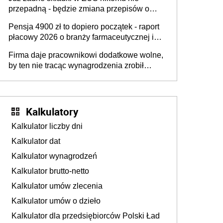
przepadną - będzie zmiana przepisów o
przedawnieniu i niepodleganiu
Pensja 4900 zł to dopiero początek - raport
ubezpieczeniom społecznym
płacowy 2026 o branży farmaceutycznej i
chemicznej
Firma daje pracownikowi dodatkowe wolne,
by ten nie tracąc wynagrodzenia zrobił
dodatkowe badania. Ten benefit się
sprawdza
Kalkulatory
Kalkulator liczby dni
Kalkulator dat
Kalkulator wynagrodzeń
Kalkulator brutto-netto
Kalkulator umów zlecenia
Kalkulator umów o dzieło
Kalkulator dla przedsiębiorców Polski Ład