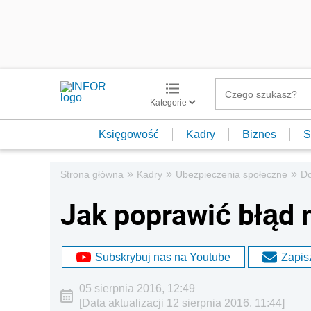
Kategorie
Księgowość
Kadry
Biznes
S
»
»
»
Strona główna
Kadry
Ubezpieczenia społeczne
D
Jak poprawić błąd
Subskrybuj nas na Youtube
Zapisz
05 sierpnia 2016, 12:49
[Data aktualizacji 12 sierpnia 2016, 11:44]