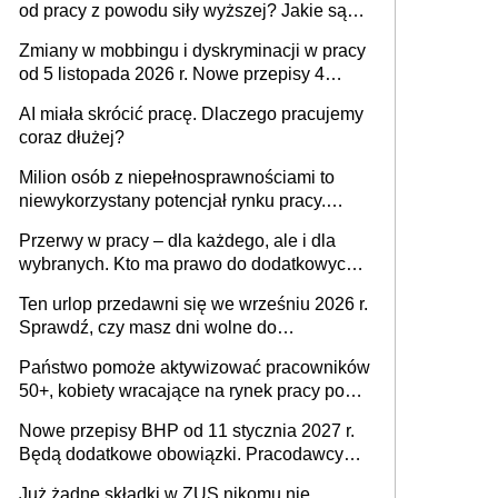
od pracy z powodu siły wyższej? Jakie są
obowiązki pracodawcy
Zmiany w mobbingu i dyskryminacji w pracy
od 5 listopada 2026 r. Nowe przepisy 4
sierpnia zostały ogłoszone w Dzienniku
AI miała skrócić pracę. Dlaczego pracujemy
Ustaw
coraz dłużej?
Milion osób z niepełnosprawnościami to
niewykorzystany potencjał rynku pracy.
Problemem nie jest brak kandydatów,
Przerwy w pracy – dla każdego, ale i dla
dofinansowań czy refundacji, ale bariery po
wybranych. Kto ma prawo do dodatkowych
stronie systemu i świadomości
15 minut?
pracodawców [WYWIAD]
Ten urlop przedawni się we wrześniu 2026 r.
Sprawdź, czy masz dni wolne do
wykorzystania
Państwo pomoże aktywizować pracowników
50+, kobiety wracające na rynek pracy po
urodzeniu dzieci, osoby przewlekle chore i
Nowe przepisy BHP od 11 stycznia 2027 r.
osoby neuroatypowe. Powstanie Fundusz
Będą dodatkowe obowiązki. Pracodawcy
na rzecz Inkluzywności w Zatrudnianiu?
dostają czas na przygotowanie się do zmian
Już żadne składki w ZUS nikomu nie