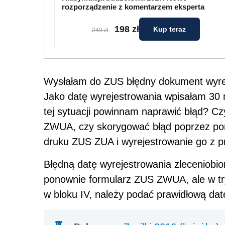
rozporządzenie z komentarzem eksperta
198 zł
Kup teraz
249 zł
Wysłałam do ZUS błędny dokument wyrej
Jako datę wyrejestrowania wpisałam 30 
tej sytuacji powinnam naprawić błąd? C
ZWUA, czy skorygować błąd poprzez pon
druku ZUS ZUA i wyrejestrowanie go z pr
Błędną datę wyrejestrowania zleceniobio
ponownie formularz ZUS ZWUA, ale w t
w bloku IV, należy podać prawidłową datę