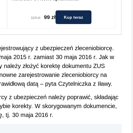
99 zł
Kup teraz
119 zł
estrowujący z ubezpieczeń zleceniobiorcę.
maja 2015 r. zamiast 30 maja 2016 r. Jak w
zy należy złożyć korektę dokumentu ZUS
owne zarejestrowanie zleceniobiorcy na
awidłową datą – pyta Czytelniczka z Iławy.
rcy z ubezpieczeń należy poprawić, składając
rybie korekty. W skorygowanym dokumencie,
, tj. 30 maja 2016 r.