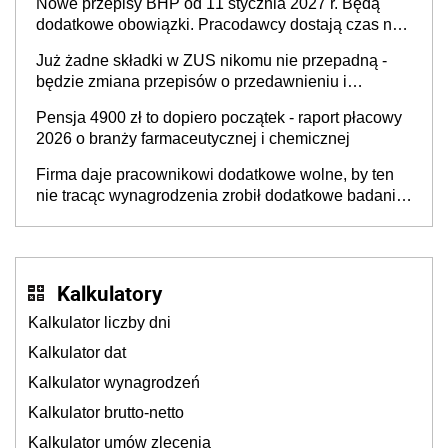
Nowe przepisy BHP od 11 stycznia 2027 r. Będą
neuroatypowe. Powstanie Fundusz na rzecz
dodatkowe obowiązki. Pracodawcy dostają czas na
Inkluzywności w Zatrudnianiu?
przygotowanie się do zmian
Już żadne składki w ZUS nikomu nie przepadną -
będzie zmiana przepisów o przedawnieniu i
niepodleganiu ubezpieczeniom społecznym
Pensja 4900 zł to dopiero początek - raport płacowy
2026 o branży farmaceutycznej i chemicznej
Firma daje pracownikowi dodatkowe wolne, by ten
nie tracąc wynagrodzenia zrobił dodatkowe badania.
Ten benefit się sprawdza
Kalkulatory
Kalkulator liczby dni
Kalkulator dat
Kalkulator wynagrodzeń
Kalkulator brutto-netto
Kalkulator umów zlecenia