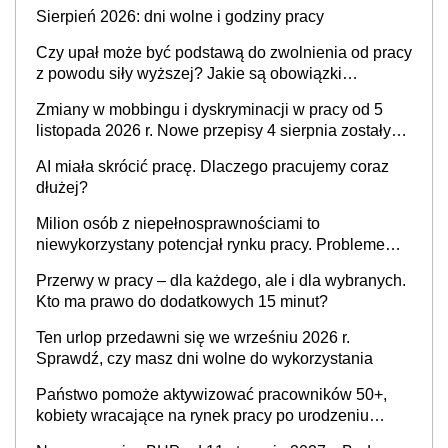
Sierpień 2026: dni wolne i godziny pracy
Czy upał może być podstawą do zwolnienia od pracy
z powodu siły wyższej? Jakie są obowiązki
pracodawcy
Zmiany w mobbingu i dyskryminacji w pracy od 5
listopada 2026 r. Nowe przepisy 4 sierpnia zostały
ogłoszone w Dzienniku Ustaw
AI miała skrócić pracę. Dlaczego pracujemy coraz
dłużej?
Milion osób z niepełnosprawnościami to
niewykorzystany potencjał rynku pracy. Problemem
nie jest brak kandydatów, dofinansowań czy
Przerwy w pracy – dla każdego, ale i dla wybranych.
refundacji, ale bariery po stronie systemu i
Kto ma prawo do dodatkowych 15 minut?
świadomości pracodawców [WYWIAD]
Ten urlop przedawni się we wrześniu 2026 r.
Sprawdź, czy masz dni wolne do wykorzystania
Państwo pomoże aktywizować pracowników 50+,
kobiety wracające na rynek pracy po urodzeniu
dzieci, osoby przewlekle chore i osoby