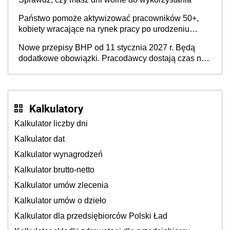
Państwo pomoże aktywizować pracowników 50+,
kobiety wracające na rynek pracy po urodzeniu
dzieci, osoby przewlekle chore i osoby
Nowe przepisy BHP od 11 stycznia 2027 r. Będą
neuroatypowe. Powstanie Fundusz na rzecz
dodatkowe obowiązki. Pracodawcy dostają czas na
Inkluzywności w Zatrudnianiu?
przygotowanie się do zmian
Kalkulatory
Kalkulator liczby dni
Kalkulator dat
Kalkulator wynagrodzeń
Kalkulator brutto-netto
Kalkulator umów zlecenia
Kalkulator umów o dzieło
Kalkulator dla przedsiębiorców Polski Ład