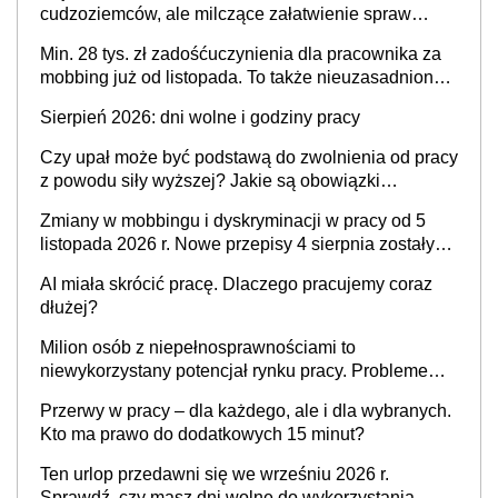
cudzoziemców, ale milczące załatwienie spraw
przewidziano tylko dla wybranych
Min. 28 tys. zł zadośćuczynienia dla pracownika za
mobbing już od listopada. To także nieuzasadniona
krytyka i izolowanie z zespołu
Sierpień 2026: dni wolne i godziny pracy
Czy upał może być podstawą do zwolnienia od pracy
z powodu siły wyższej? Jakie są obowiązki
pracodawcy
Zmiany w mobbingu i dyskryminacji w pracy od 5
listopada 2026 r. Nowe przepisy 4 sierpnia zostały
ogłoszone w Dzienniku Ustaw
AI miała skrócić pracę. Dlaczego pracujemy coraz
dłużej?
Milion osób z niepełnosprawnościami to
niewykorzystany potencjał rynku pracy. Problemem
nie jest brak kandydatów, dofinansowań czy
Przerwy w pracy – dla każdego, ale i dla wybranych.
refundacji, ale bariery po stronie systemu i
Kto ma prawo do dodatkowych 15 minut?
świadomości pracodawców [WYWIAD]
Ten urlop przedawni się we wrześniu 2026 r.
Sprawdź, czy masz dni wolne do wykorzystania