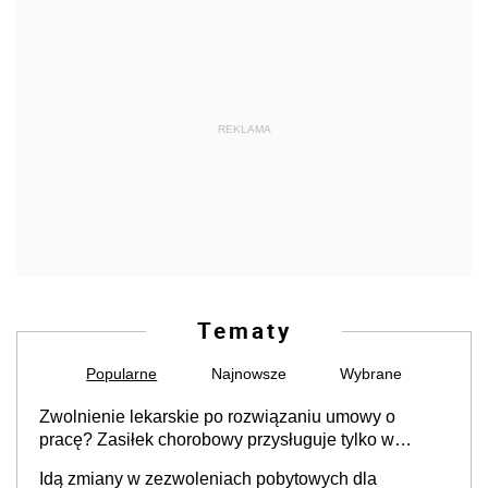
REKLAMA
Tematy
Popularne
Najnowsze
Wybrane
Zwolnienie lekarskie po rozwiązaniu umowy o
pracę? Zasiłek chorobowy przysługuje tylko w
przypadku zachorowania w ciągu 14 dni od ustania
Idą zmiany w zezwoleniach pobytowych dla
stosunku pracy