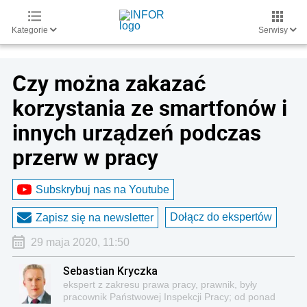
Kategorie
Serwisy
Czy można zakazać
korzystania ze smartfonów i
innych urządzeń podczas
przerw w pracy
Subskrybuj nas na Youtube
Dołącz do ekspertów
Zapisz się na newsletter
29 maja 2020, 11:50
Sebastian Kryczka
ekspert z zakresu prawa pracy, prawnik, były
pracownik Państwowej Inspekcji Pracy; od ponad