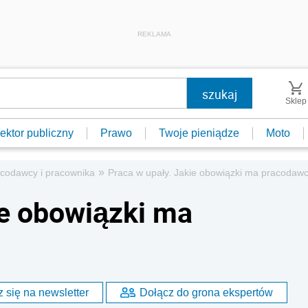
REKLAMA
Sklep
ektor publiczny
Prawo
Twoje pieniądze
Moto
»
codawcy i pracownika
Praca w upały. Jakie obowiązki ma pracodaw
ie obowiązki ma
 się na newsletter
Dołącz do grona ekspertów