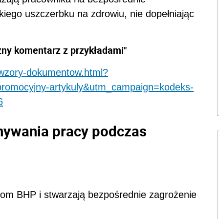
kiego uszczerbku na zdrowiu, nie dopełniając
zny komentarz z przykładami"
3-wzory-dokumentow.html?
promocyjny-artykuly&utm_campaign=kodeks-
6
ywania pracy podczas
som BHP i stwarzają bezpośrednie zagrożenie