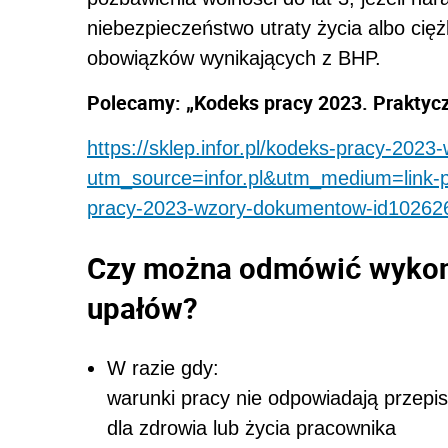
niebezpieczeństwo utraty życia albo cięż
obowiązków wynikających z BHP.
Polecamy: „Kodeks pracy 2023. Praktyc
https://sklep.infor.pl/kodeks-pracy-202
utm_source=infor.pl&utm_medium=link-
pracy-2023-wzory-dokumentow-id10262
Czy można odmówić wykon
upałów?
W razie gdy:
warunki pracy nie odpowiadają przepi
dla zdrowia lub życia pracownika