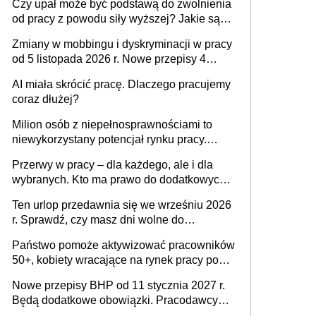
Czy upał może być podstawą do zwolnienia
od pracy z powodu siły wyższej? Jakie są
obowiązki pracodawcy
Zmiany w mobbingu i dyskryminacji w pracy
od 5 listopada 2026 r. Nowe przepisy 4
sierpnia zostały ogłoszone w Dzienniku
AI miała skrócić pracę. Dlaczego pracujemy
Ustaw
coraz dłużej?
Milion osób z niepełnosprawnościami to
niewykorzystany potencjał rynku pracy.
Problemem nie jest brak kandydatów,
Przerwy w pracy – dla każdego, ale i dla
dofinansowań czy refundacji, ale bariery po
wybranych. Kto ma prawo do dodatkowych
stronie systemu i świadomości
15 minut?
pracodawców [WYWIAD]
Ten urlop przedawnia się we wrześniu 2026
r. Sprawdź, czy masz dni wolne do
wykorzystania
Państwo pomoże aktywizować pracowników
50+, kobiety wracające na rynek pracy po
urodzeniu dzieci, osoby przewlekle chore i
Nowe przepisy BHP od 11 stycznia 2027 r.
osoby neuroatypowe. Powstanie Fundusz
Będą dodatkowe obowiązki. Pracodawcy
na rzecz Inkluzywności w Zatrudnianiu?
dostają czas na przygotowanie się do zmian