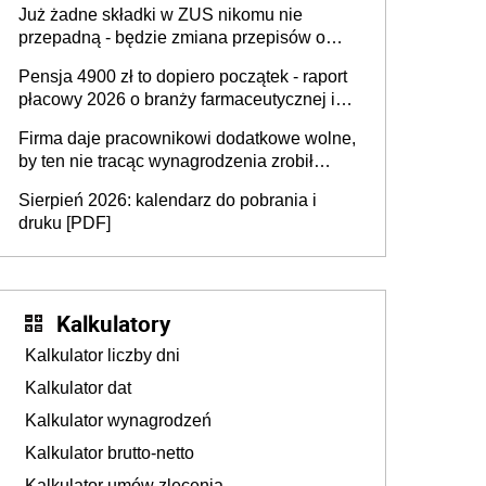
Już żadne składki w ZUS nikomu nie
przepadną - będzie zmiana przepisów o
przedawnieniu i niepodleganiu
Pensja 4900 zł to dopiero początek - raport
ubezpieczeniom społecznym
płacowy 2026 o branży farmaceutycznej i
chemicznej
Firma daje pracownikowi dodatkowe wolne,
by ten nie tracąc wynagrodzenia zrobił
dodatkowe badania. Ten benefit się
Sierpień 2026: kalendarz do pobrania i
sprawdza
druku [PDF]
Kalkulatory
Kalkulator liczby dni
Kalkulator dat
Kalkulator wynagrodzeń
Kalkulator brutto-netto
Kalkulator umów zlecenia