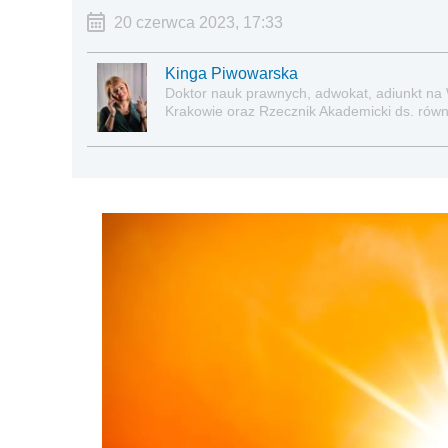
20 czerwca 2023, 17:33
Kinga Piwowarska
Doktor nauk prawnych, adwokat, adiunkt na
Krakowie oraz Rzecznik Akademicki ds. równe
prawie pracy, zabezpieczeniu społecznym o
socjalną.