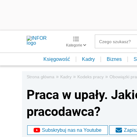
Kategorie
Księgowość
Kadry
Biznes
S
»
»
»
Strona główna
Kadry
Kodeks pracy
Obowiązki pra
Praca w upały. Jak
pracodawca?
Subskrybuj nas na Youtube
Zapisz