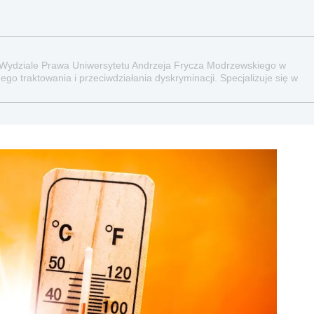
 Wydziale Prawa Uniwersytetu Andrzeja Frycza Modrzewskiego w
go traktowania i przeciwdziałania dyskryminacji. Specjalizuje się w
raz administracyjnoprawnych aspektach związanych z pracą i pomocą