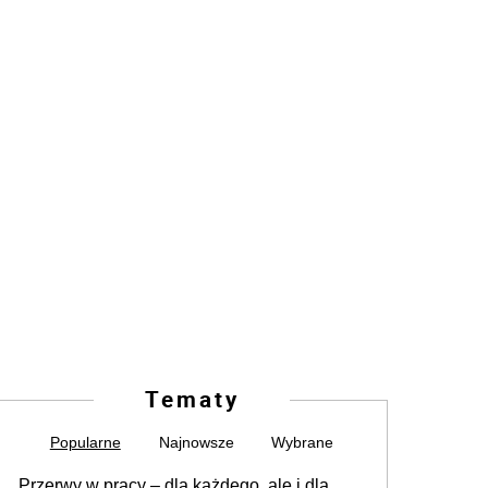
Tematy
Popularne
Najnowsze
Wybrane
Przerwy w pracy – dla każdego, ale i dla