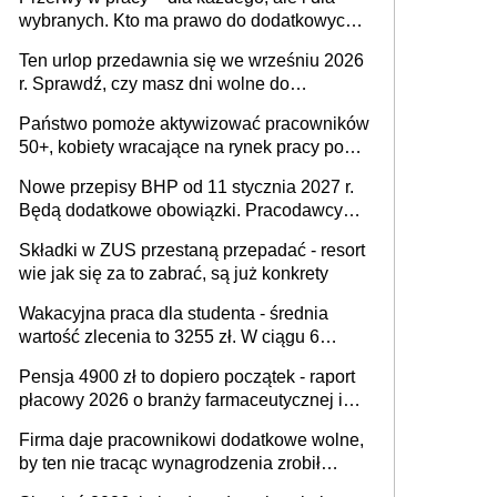
wybranych. Kto ma prawo do dodatkowych
15 minut?
Ten urlop przedawnia się we wrześniu 2026
r. Sprawdź, czy masz dni wolne do
wykorzystania
Państwo pomoże aktywizować pracowników
50+, kobiety wracające na rynek pracy po
urodzeniu dzieci, osoby przewlekle chore i
Nowe przepisy BHP od 11 stycznia 2027 r.
osoby neuroatypowe. Powstanie Fundusz
Będą dodatkowe obowiązki. Pracodawcy
na rzecz Inkluzywności w Zatrudnianiu?
dostają czas na przygotowanie się do zmian
Składki w ZUS przestaną przepadać - resort
wie jak się za to zabrać, są już konkrety
Wakacyjna praca dla studenta - średnia
wartość zlecenia to 3255 zł. W ciągu 6
miesięcy aktywny freelancer-student zarabia
Pensja 4900 zł to dopiero początek - raport
ponad 10,7 tys. zł
płacowy 2026 o branży farmaceutycznej i
chemicznej
Firma daje pracownikowi dodatkowe wolne,
by ten nie tracąc wynagrodzenia zrobił
dodatkowe badania. Ten benefit się