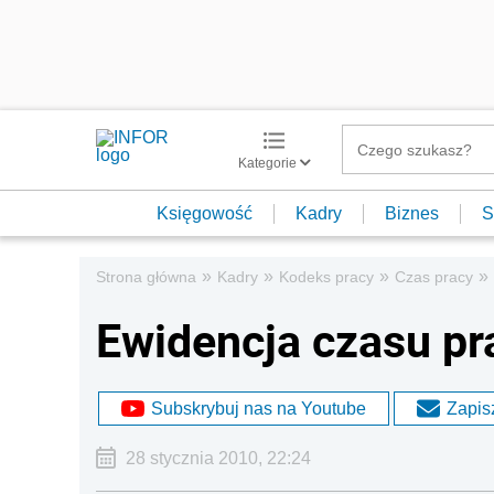
Kategorie
Księgowość
Kadry
Biznes
S
»
»
»
»
Strona główna
Kadry
Kodeks pracy
Czas pracy
Ewidencja czasu pra
Subskrybuj nas na Youtube
Zapisz
28 stycznia 2010, 22:24