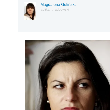
Magdalena Golińska
aplikant radcowski