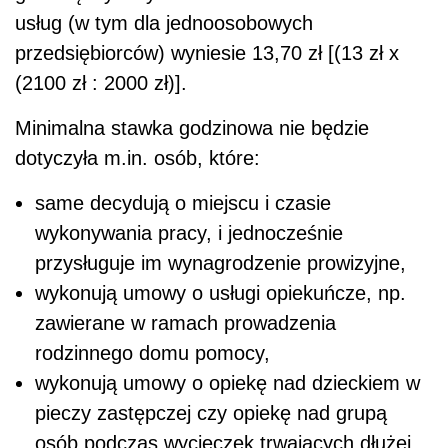
wykonują umowy o usługi opiekuńcze, np.
zawierane w ramach prowadzenia
rodzinnego domu pomocy,
wykonują umowy o opiekę nad dzieckiem w
pieczy zastępczej czy opiekę nad grupą
osób podczas wycieczek trwających dłużej
niż jedną dobę,
wykonują umowy w zakresie opieki domowej
nad osobą niepełnosprawną, przewlekle
chorą lub w podeszłym wieku, gdy w
związku z ich wykonywaniem osoba
świadcząca usługi zamieszkuje wspólnie z
podopiecznym w jego mieszkaniu lub domu,
a ze względu na charakter sprawowanej
opieki usługi są świadczone jednej osobie lub