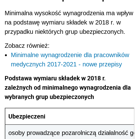
zależnych od minimalnego wynagrodzenia dla
wybranych grup ubezpieczonych
Ubezpieczeni
osoby prowadzące pozarolniczą działalność gos
zleceniobiorcy obowiązkowo podlegający ubez
duchowni będący ubezpieczonymi
PODSTAWA PRAWNA:
3d
1
art. 18
, art. 81 § 1 i § 2, art. 87
, art. 91,
3
8
art. 94
§ 4, art. 151
ustawy z 26 czerwca
1974 r. - Kodeks pracy - j.t.
Dz.U. z 2016 r.