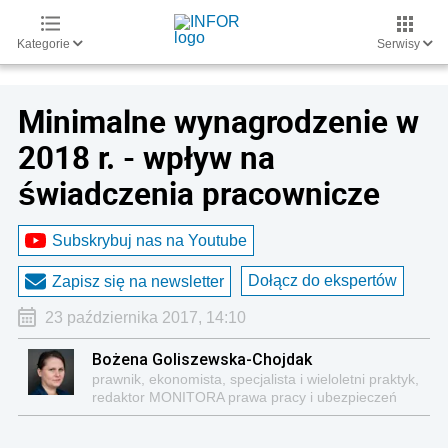
Kategorie
Serwisy
Minimalne wynagrodzenie w
2018 r. - wpływ na
świadczenia pracownicze
Subskrybuj nas na Youtube
Dołącz do ekspertów
Zapisz się na newsletter
23 października 2017, 14:10
Bożena Goliszewska-Chojdak
prawnik, ekonomista, specjalista i wieloletni praktyk,
redaktor MONITORA prawa pracy i ubezpieczeń