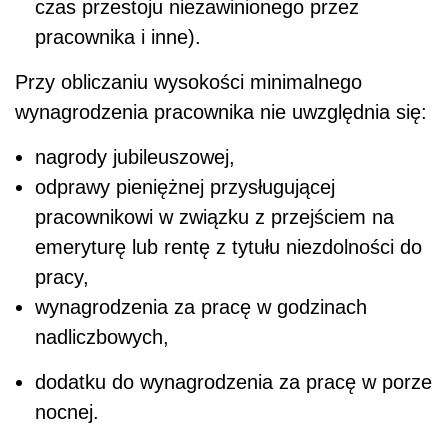
pracy,
wynagrodzenia za pracę w godzinach
nadliczbowych,
dodatku do wynagrodzenia za pracę w porze
nocnej.
Zatem pracodawca nie w każdym przypadku
będzie musiał zmieniać umowę o pracę w
zakresie wysokości minimalnego
wynagrodzenia, jeżeli wskazał je w kwocie
obowiązującej na dany rok. Wystarczy, że
oprócz wynagrodzenia zasadniczego wypłaci
inne składniki wynagrodzenia (z wyjątkiem
wyłączonych), które po zsumowaniu wyniosą
co najmniej minimalne wynagrodzenie (w 2018