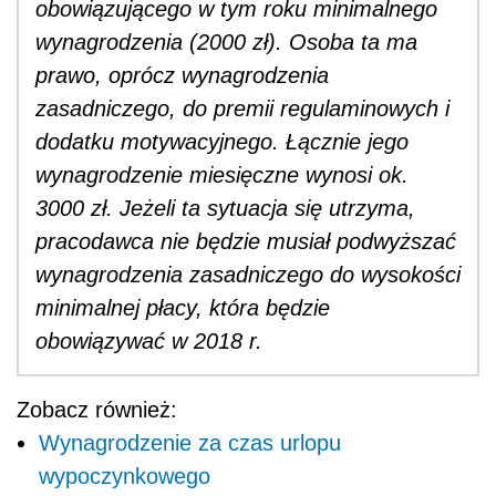
minimalnej płacy, która będzie
obowiązywać w 2018 r.
Zobacz również:
Wynagrodzenie za czas urlopu
wypoczynkowego
Koszty zatrudnienia pracowników
Wzrost minimalnego wynagrodzenia oznacza
dla pracodawców wzrost kosztów zatrudnienia
pracowników w pełnym wymiarze czasu pracy,
otrzymujących minimalną płacę. Ponadto
urzędowa zmiana jej wysokości może
determinować podwyżki stawek pracowników
otrzymujących wynagrodzenie wyższe niż