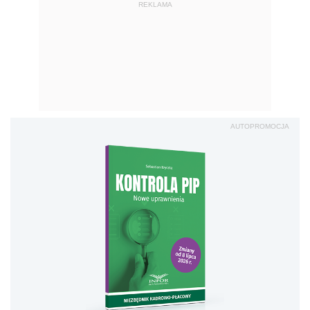
Kontrola PIP. Nowe
uprawnienia
Sprawd
ź
Podwyżka minimalnej płacy spowoduje wzrost