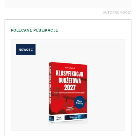
Klasyfikacja budżetowa 2027. Nowe
rozporządzenie z komentarzem eksperta
198 zł
Kup teraz
249 zł
NOWOŚĆ