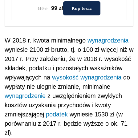
wypłaty nie ulegnie zmianie, minimalne
wynagrodzenie
z uwzględnieniem zwykłych
kosztów uzyskania przychodów i kwoty
zmniejszającej
podatek
wyniesie 1530 zł (w
porównaniu z 2017 r. będzie wyższe o ok. 71
zł).
Od 1 stycznia 2018 r. pracodawcy muszą
zapewnić wszystkim pracownikom
zatrudnionym w pełnym wymiarze czasu pracy
100% minimalnego
wynagrodzenia
. W związku
ze wzrostem minimalnego
wynagrodzenia
dla
osób wykonujących pracę na pełny etat,
wzrosną też wynagrodzenia
niepełnoetatowców, którzy nie mogą otrzymać
mniej niż odpowiednią do ich wymiaru czasu