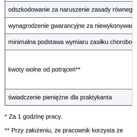
świadczenie pieniężne dla praktykanta
* Za 1 godzinę pracy.
** Przy założeniu, że pracownik korzysta ze
zwykłych kosztów uzyskania przychodów
(111,25 zł) i ma prawo do kwoty zmniejszającej
podatek (46,33 zł).
Polecamy książkę:
Ochrona danych
pracowników. Praktyczny poradnik dla
pracodawców
Składniki wynagrodzenia zaliczane