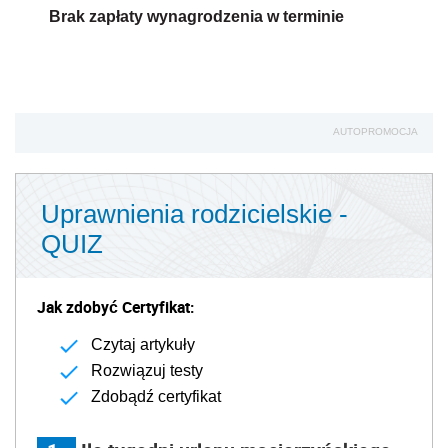
Jak zdobyć Certyfikat:
Czytaj artykuły
Rozwiązuj testy
Zdobądź certyfikat
1
Ile tygodni urlopu macierzyńskiego
/
można maksymalnie wykorzystać
1
jeszcze przed porodem?
0
nie ma takiej możliwości
3
6