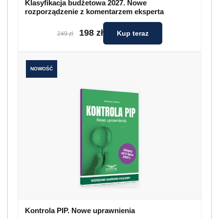
Kontrola PIP. Nowe uprawnienia
99 zł
Kup teraz
119 zł
W 2018 r. kwota minimalnego
wynagrodzenia
wyniesie 2100 zł brutto, tj. o 100 zł więcej niż w
2017 r. Przy założeniu, że w 2018 r. wysokość
składek, podatku i pozostałych wskaźników
wpływających na
wysokość wynagrodzenia
do