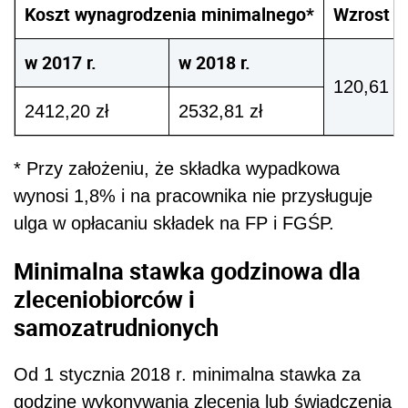
Minimalna stawka godzinowa dla
zleceniobiorców i
samozatrudnionych
Od 1 stycznia 2018 r. minimalna stawka za
godzinę wykonywania zlecenia lub świadczenia
usług (w tym dla jednoosobowych
przedsiębiorców) wyniesie 13,70 zł [(13 zł x
(2100 zł : 2000 zł)].
Minimalna stawka godzinowa nie będzie
dotyczyła m.in. osób, które:
same decydują o miejscu i czasie
wykonywania pracy, i jednocześnie
przysługuje im wynagrodzenie prowizyjne,