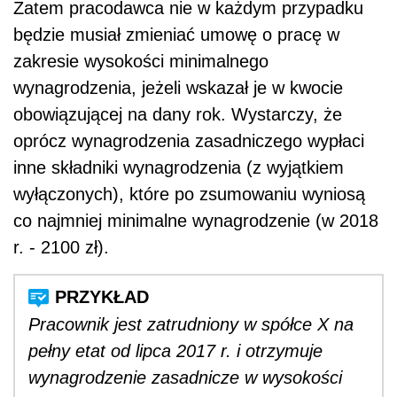
r. - 2100 zł).
Pracownik jest zatrudniony w spółce X na
pełny etat od lipca 2017 r. i otrzymuje
wynagrodzenie zasadnicze w wysokości
obowiązującego w tym roku minimalnego
wynagrodzenia (2000 zł). Osoba ta ma
prawo, oprócz wynagrodzenia
zasadniczego, do premii regulaminowych i
dodatku motywacyjnego. Łącznie jego
wynagrodzenie miesięczne wynosi ok.
3000 zł. Jeżeli ta sytuacja się utrzyma,
pracodawca nie będzie musiał podwyższać
wynagrodzenia zasadniczego do wysokości