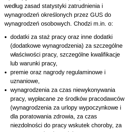
uznaniowe,
wynagrodzenia za czas niewykonywania
pracy, wypłacane ze środków pracodawców
(wynagrodzenia za urlopy wypoczynkowe i
dla poratowania zdrowia, za czas
niezdolności do pracy wskutek choroby, za
czas przestoju niezawinionego przez
pracownika i inne).
Przy obliczaniu wysokości minimalnego
wynagrodzenia pracownika nie uwzględnia się:
nagrody jubileuszowej,
odprawy pieniężnej przysługującej
pracownikowi w związku z przejściem na
emeryturę lub rentę z tytułu niezdolności do