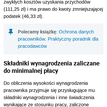
do minimalnej płacy
Do obliczenia wysokości wynagrodzenia
pracownika przyjmuje się przysługujące mu
składniki wynagrodzenia i inne świadczenia
wynikające ze stosunku pracy, zaliczone
według zasad statystyki zatrudnienia i
wynagrodzeń określonych przez GUS do
wynagrodzeń osobowych. Chodzi m.in. o:
dodatki za staż pracy oraz inne dodatki
(dodatkowe wynagrodzenia) za szczególne
właściwości pracy, szczególne kwalifikacje
lub warunki pracy,
premie oraz nagrody regulaminowe i