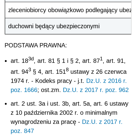
poz. 1666
; ost.zm.
Dz.U. z 2017 r. poz. 962
art. 2 ust. 3a i ust. 3b, art. 5a, art. 6 ustawy
z 10 października 2002 r. o minimalnym
wynagrodzeniu za pracę -
Dz.U. z 2017 r.
poz. 847
art. 8 ust. 1 i ust. 4 ustawy z 13 marca 2003
r. o szczególnych zasadach rozwiązywania z
pracownikami stosunków pracy z przyczyn
niedotyczących pracowników - j.t.
Dz.U. z
2016 r. poz. 1474
art. 45 ustawy z 25 czerwca 1999 r. o
świadczeniach pieniężnych z
ubezpieczenia
społecznego w razie choroby i