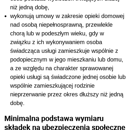
wspólnie zamieszkującej rodzinie
nieprzerwanie przez okres dłuższy niż jedną
dobę.
Minimalna podstawa wymiaru
składek na ubezpieczenia społeczne
Minimalna wysokość wynagrodzenia ma wpływ
na podstawę wymiaru składek w 2018 r. w
przypadku niektórych grup ubezpieczonych.
Zobacz również:
Minimalne wynagrodzenie dla pracowników
medycznych 2017-2021 - nowe przepisy
Podstawa wymiaru składek w 2018 r.