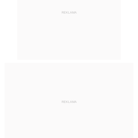
REKLAMA
AUTOPROMOCJA
POLECANE PUBLIKACJE
NOWOŚĆ