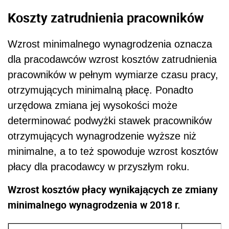
minimalne, a to też spowoduje wzrost kosztów
płacy dla pracodawcy w przyszłym roku.
Wzrost kosztów płacy wynikających ze zmiany
minimalnego wynagrodzenia w 2018 r.
Koszt wynagrodzenia minimalnego*
Wzrost k
w 2017 r.
w 2018 r.
120,61 zł
2412,20 zł
2532,81 zł
* Przy założeniu, że składka wypadkowa
wynosi 1,8% i na pracownika nie przysługuje
ulga w opłacaniu składek na FP i FGŚP.