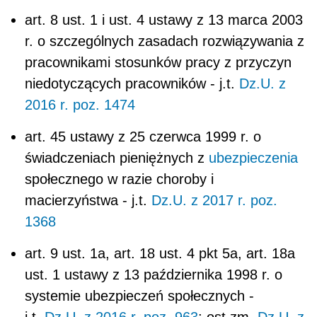
macierzyństwa - j.t.
Dz.U. z 2017 r. poz.
1368
art. 9 ust. 1a, art. 18 ust. 4 pkt 5a, art. 18a
ust. 1 ustawy z 13 października 1998 r. o
systemie ubezpieczeń społecznych -
j.t.
Dz.U. z 2016 r. poz. 963
; ost.zm.
Dz.U. z
2017 r. poz. 1543
art. 3 ust. 2 ustawy z 17 lipca 2009 r. o
praktykach absolwenckich - Dz.U. Nr 127,
poz. 1052
§ 1-2 rozporządzenia Rady Ministrów z 9
września 2016 r. w sprawie wysokości
minimalnego wynagrodzenia za pracę w
2017 r. -
Dz.U. z 2016 r. poz. 1456