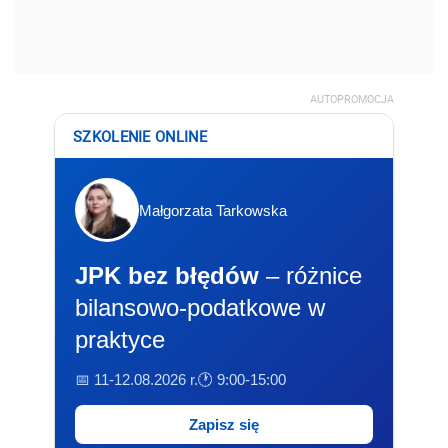
AUTOPROMOCJA
SZKOLENIE ONLINE
Małgorzata Tarkowska
JPK bez błędów
– różnice
bilansowo-podatkowe w
praktyce
📅 11-12.08.2026 r.
🕐 9:00-15:00
Zapisz się