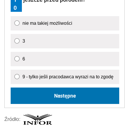
0
nie ma takiej możliwości
3
6
9 - tylko jeśli pracodawca wyrazi na to zgodę
Następne
Źródło: