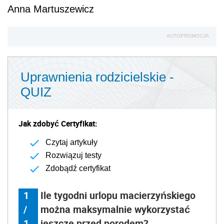
Anna Martuszewicz
AUTOPROMOCJA
Uprawnienia rodzicielskie -
QUIZ
Jak zdobyć Certyfikat:
Czytaj artykuły
Rozwiązuj testy
Zdobądź certyfikat
1
Ile tygodni urlopu macierzyńskiego
/
można maksymalnie wykorzystać
1
jeszcze przed porodem?