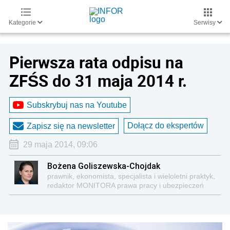
Kategorie
Serwisy
Pierwsza rata odpisu na
ZFŚS do 31 maja 2014 r.
Subskrybuj nas na Youtube
Dołącz do ekspertów
Zapisz się na newsletter
29 maja 2014, 09:06
Bożena Goliszewska-Chojdak
prawnik, ekonomista, specjalista i wieloletni praktyk,
redaktor MONITORA prawa pracy i ubezpieczeń