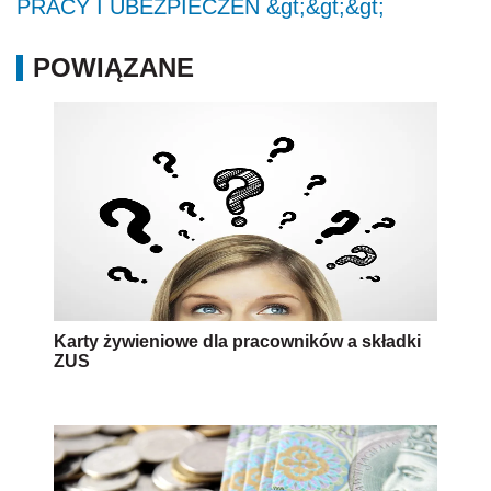
PRACY I UBEZPIECZEŃ &gt;&gt;&gt;
POWIĄZANE
Karty żywieniowe dla pracowników a składki
ZUS