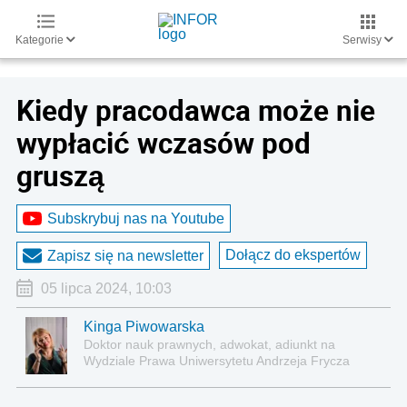
Kategorie
Serwisy
Kiedy pracodawca może nie
wypłacić wczasów pod
gruszą
Subskrybuj nas na Youtube
Dołącz do ekspertów
Zapisz się na newsletter
05 lipca 2024, 10:03
Kinga Piwowarska
Doktor nauk prawnych, adwokat, adiunkt na
Wydziale Prawa Uniwersytetu Andrzeja Frycza
Modrzewskiego w Krakowie oraz Rzecznik
Akademicki ds. równego traktowania i