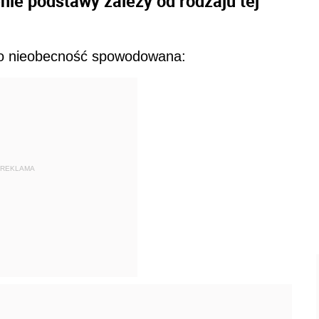
nie podstawy zależy od rodzaju tej
o nieobecność spowodowana:
REKLAMA