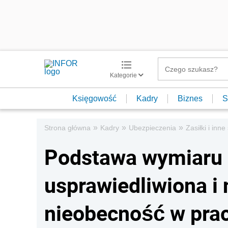
Kategorie
Księgowość
Kadry
Biznes
S
»
»
»
Strona główna
Kadry
Ubezpieczenia
Zasiłki i inn
Podstawa wymiaru 
usprawiedliwiona i
nieobecność w pra