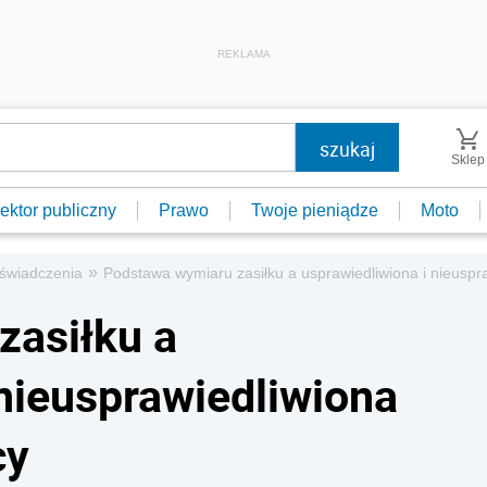
REKLAMA
Sklep
ektor publiczny
Prawo
Twoje pieniądze
Moto
»
e świadczenia
Podstawa wymiaru zasiłku a usprawiedliwiona i nieuspr
zasiłku a
 nieusprawiedliwiona
cy