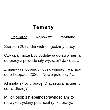
Tematy
Popularne
Najnowsze
Wybrane
Sierpień 2026: dni wolne i godziny pracy
Czy upał może być podstawą do zwolnienia
od pracy z powodu siły wyższej? Jakie są
obowiązki pracodawcy
Zmiany w mobbingu i dyskryminacji w pracy
od 5 listopada 2026 r. Nowe przepisy 4
sierpnia zostały ogłoszone w Dzienniku
AI miała skrócić pracę. Dlaczego pracujemy
Ustaw
coraz dłużej?
Milion osób z niepełnosprawnościami to
niewykorzystany potencjał rynku pracy.
Problemem nie jest brak kandydatów,