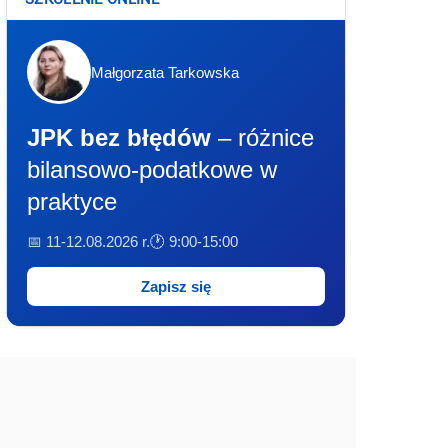
Małgorzata Tarkowska
JPK bez błędów
– różnice
bilansowo-podatkowe w
praktyce
📅 11-12.08.2026 r.
🕐 9:00-15:00
Zapisz się