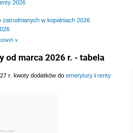
renty 2026
 zatrudnianych w kopalniach 2026
2026
ozwiń
>
ty od marca 2026 r. - tabela
027 r. kwoty dodatków do
emerytury
i
renty
REKLAMA