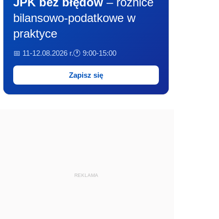
JPK bez błędów
– różnice
bilansowo-podatkowe w
praktyce
📅 11-12.08.2026 r.
🕐 9:00-15:00
Zapisz się
REKLAMA