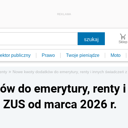
REKLAMA
Sklep
ektor publiczny
Prawo
Twoje pieniądze
Moto
»
enty
Nowe kwoty dodatków do emerytury, renty i innych świadczeń z
w do emerytury, renty i
 ZUS od marca 2026 r.