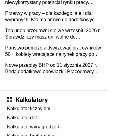
niewykorzystany potencjał rynku pracy.
Problemem nie jest brak kandydatów,
Przerwy w pracy – dla każdego, ale i dla
dofinansowań czy refundacji, ale bariery po
wybranych. Kto ma prawo do dodatkowych
stronie systemu i świadomości
15 minut?
pracodawców [WYWIAD]
Ten urlop przedawni się we wrześniu 2026 r.
Sprawdź, czy masz dni wolne do
wykorzystania
Państwo pomoże aktywizować pracowników
50+, kobiety wracające na rynek pracy po
urodzeniu dzieci, osoby przewlekle chore i
Nowe przepisy BHP od 11 stycznia 2027 r.
osoby neuroatypowe. Powstanie Fundusz
Będą dodatkowe obowiązki. Pracodawcy
na rzecz Inkluzywności w Zatrudnianiu?
dostają czas na przygotowanie się do zmian
Kalkulatory
Kalkulator liczby dni
Kalkulator dat
Kalkulator wynagrodzeń
Kalkulator brutto-netto