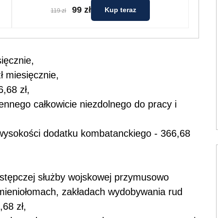
99 zł
Kup teraz
119 zł
ięcznie,
ł miesięcznie,
,68 zł,
jennego całkowicie niezdolnego do pracy i
wysokości dodatku kombatanckiego - 366,68
zastępczej służby wojskowej przymusowo
amieniołomach, zakładach wydobywania rud
,68 zł,