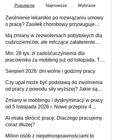
Popularne
Najnowsze
Wybrane
Zwolnienie lekarskie po rozwiązaniu umowy
o pracę? Zasiłek chorobowy przysługuje
tylko w przypadku zachorowania w ciągu 14
Idą zmiany w zezwoleniach pobytowych dla
dni od ustania stosunku pracy
cudzoziemców, ale milczące załatwienie
spraw przewidziano tylko dla wybranych
Min. 28 tys. zł zadośćuczynienia dla
pracownika za mobbing już od listopada. To
także nieuzasadniona krytyka i izolowanie z
Sierpień 2026: dni wolne i godziny pracy
zespołu
Czy upał może być podstawą do zwolnienia
od pracy z powodu siły wyższej? Jakie są
obowiązki pracodawcy
Zmiany w mobbingu i dyskryminacji w pracy
od 5 listopada 2026 r. Nowe przepisy 4
sierpnia zostały ogłoszone w Dzienniku
AI miała skrócić pracę. Dlaczego pracujemy
Ustaw
coraz dłużej?
Milion osób z niepełnosprawnościami to