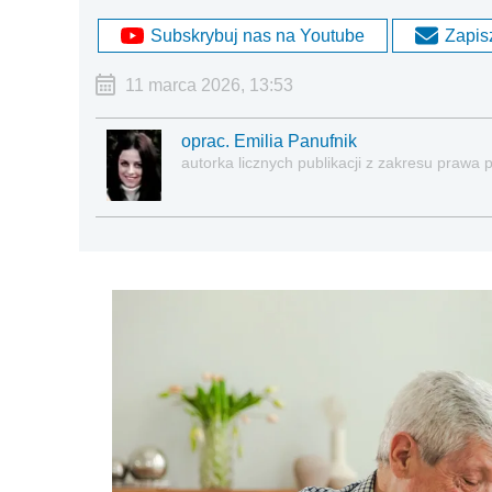
Subskrybuj nas na Youtube
Zapisz
11 marca 2026, 13:53
oprac. Emilia Panufnik
autorka licznych publikacji z zakresu praw