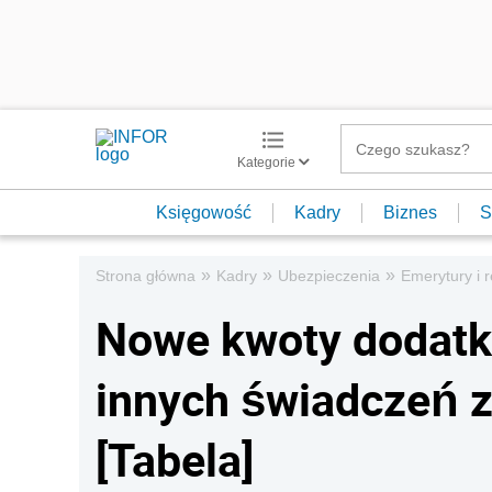
Kategorie
Księgowość
Kadry
Biznes
S
»
»
»
Strona główna
Kadry
Ubezpieczenia
Emerytury i r
Nowe kwoty dodatkó
innych świadczeń z
[Tabela]