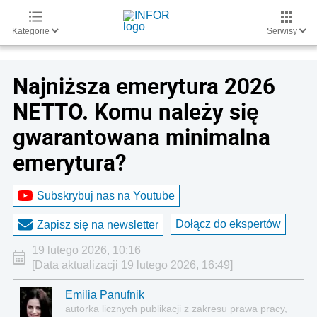
Kategorie
Serwisy
Najniższa emerytura 2026
NETTO. Komu należy się
gwarantowana minimalna
emerytura?
Subskrybuj nas na Youtube
Dołącz do ekspertów
Zapisz się na newsletter
19 lutego 2026, 10:16
[Data aktualizacji 19 lutego 2026, 16:49]
Emilia Panufnik
autorka licznych publikacji z zakresu prawa pracy,