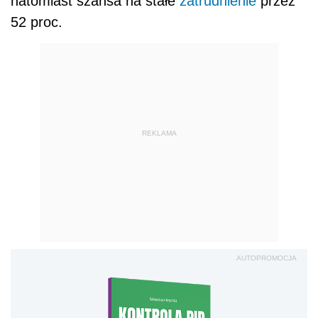
natomiast szansa na stałe
zatrudnienie
przez
52 proc.
REKLAMA
AUTOPROMOCJA