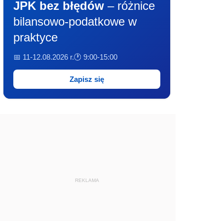
JPK bez błędów
– różnice
bilansowo-podatkowe w
praktyce
📅 11-12.08.2026 r.
🕐 9:00-15:00
Zapisz się
REKLAMA