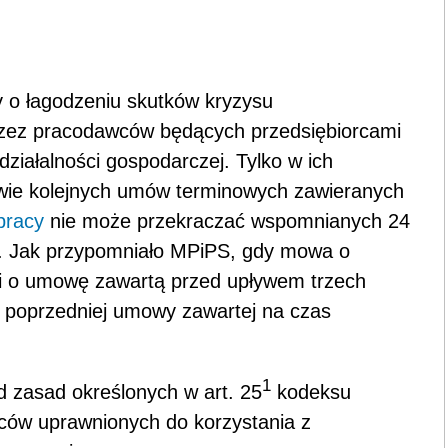
y o łagodzeniu skutków kryzysu
ez pracodawców będących przedsiębiorcami
ziałalności gospodarczej. Tylko w ich
awie kolejnych umów terminowych zawieranych
pracy
nie może przekraczać wspomnianych 24
ek. Jak przypomniało MPiPS, gdy mowa o
dzi o umowę zawartą przed upływem trzech
a poprzedniej umowy zawartej na czas
1
d zasad określonych w art. 25
kodeksu
wców uprawnionych do korzystania z