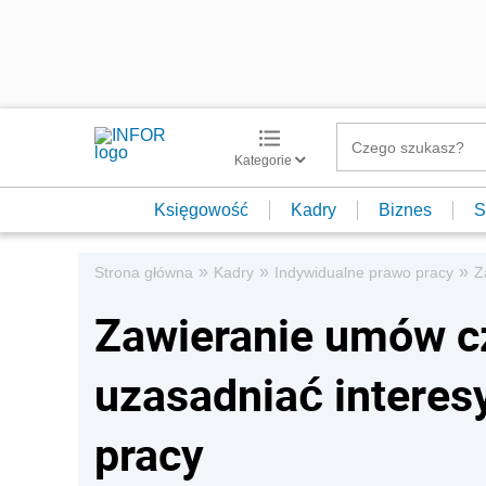
Kategorie
Księgowość
Kadry
Biznes
S
»
»
»
Strona główna
Kadry
Indywidualne prawo pracy
Z
Zawieranie umów 
uzasadniać interes
pracy