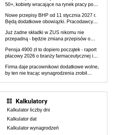
50+, kobiety wracające na rynek pracy po
urodzeniu dzieci, osoby przewlekle chore i
Nowe przepisy BHP od 11 stycznia 2027 r.
osoby neuroatypowe. Powstanie Fundusz
Będą dodatkowe obowiązki. Pracodawcy
na rzecz Inkluzywności w Zatrudnianiu?
dostają czas na przygotowanie się do zmian
Już żadne składki w ZUS nikomu nie
przepadną - będzie zmiana przepisów o
przedawnieniu i niepodleganiu
Pensja 4900 zł to dopiero początek - raport
ubezpieczeniom społecznym
płacowy 2026 o branży farmaceutycznej i
chemicznej
Firma daje pracownikowi dodatkowe wolne,
by ten nie tracąc wynagrodzenia zrobił
dodatkowe badania. Ten benefit się
sprawdza
Kalkulatory
Kalkulator liczby dni
Kalkulator dat
Kalkulator wynagrodzeń