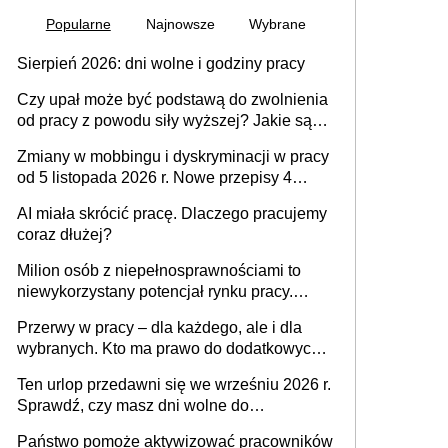
Popularne
Najnowsze
Wybrane
Sierpień 2026: dni wolne i godziny pracy
Czy upał może być podstawą do zwolnienia
od pracy z powodu siły wyższej? Jakie są
obowiązki pracodawcy
Zmiany w mobbingu i dyskryminacji w pracy
od 5 listopada 2026 r. Nowe przepisy 4
sierpnia zostały ogłoszone w Dzienniku
AI miała skrócić pracę. Dlaczego pracujemy
Ustaw
coraz dłużej?
Milion osób z niepełnosprawnościami to
niewykorzystany potencjał rynku pracy.
Problemem nie jest brak kandydatów,
Przerwy w pracy – dla każdego, ale i dla
dofinansowań czy refundacji, ale bariery po
wybranych. Kto ma prawo do dodatkowych
stronie systemu i świadomości
15 minut?
pracodawców [WYWIAD]
Ten urlop przedawni się we wrześniu 2026 r.
Sprawdź, czy masz dni wolne do
wykorzystania
Państwo pomoże aktywizować pracowników