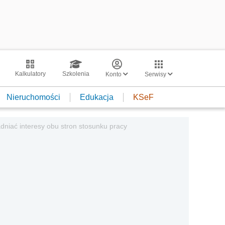
Kalkulatory
Szkolenia
Konto
Serwisy
Nieruchomości
Edukacja
KSeF
iać interesy obu stron stosunku pracy