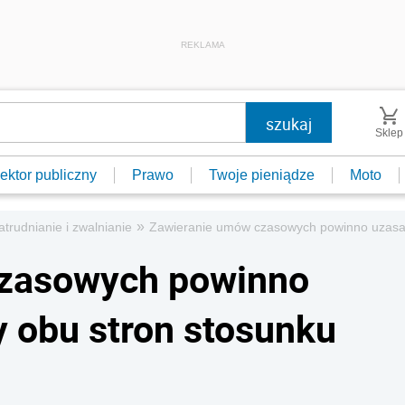
REKLAMA
Sklep
ektor publiczny
Prawo
Twoje pieniądze
Moto
»
atrudnianie i zwalnianie
Zawieranie umów czasowych powinno uzasadn
czasowych powinno
y obu stron stosunku