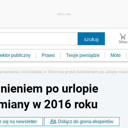
REKLAMA
Sklep
ektor publiczny
Prawo
Twoje pieniądze
Moto
»
prawnienia rodzicielskie
Ochrona przed zwolnieniem po urlopie mac
nieniem po urlopie
miany w 2016 roku
 się na newsletter
Dołącz do grona ekspertów