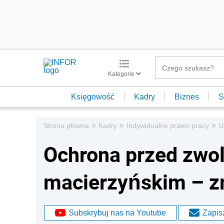
Kategorie
Księgowość
Kadry
Biznes
S
»
»
»
Strona główna
Kadry
Indywidualne prawo pracy
U
Ochrona przed zwol
macierzyńskim – z
Subskrybuj nas na Youtube
Zapisz