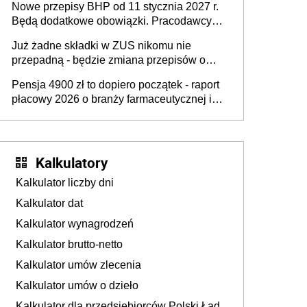
Nowe przepisy BHP od 11 stycznia 2027 r.
osoby neuroatypowe. Powstanie Fundusz
Będą dodatkowe obowiązki. Pracodawcy
na rzecz Inkluzywności w Zatrudnianiu?
dostają czas na przygotowanie się do zmian
Już żadne składki w ZUS nikomu nie
przepadną - będzie zmiana przepisów o
przedawnieniu i niepodleganiu
Pensja 4900 zł to dopiero początek - raport
ubezpieczeniom społecznym
płacowy 2026 o branży farmaceutycznej i
chemicznej
Kalkulatory
Kalkulator liczby dni
Kalkulator dat
Kalkulator wynagrodzeń
Kalkulator brutto-netto
Kalkulator umów zlecenia
Kalkulator umów o dzieło
Kalkulator dla przedsiębiorców Polski Ład