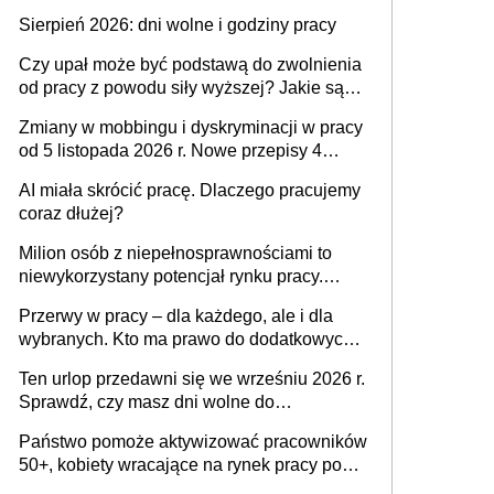
także nieuzasadniona krytyka i izolowanie z
Sierpień 2026: dni wolne i godziny pracy
zespołu
Czy upał może być podstawą do zwolnienia
od pracy z powodu siły wyższej? Jakie są
obowiązki pracodawcy
Zmiany w mobbingu i dyskryminacji w pracy
od 5 listopada 2026 r. Nowe przepisy 4
sierpnia zostały ogłoszone w Dzienniku
AI miała skrócić pracę. Dlaczego pracujemy
Ustaw
coraz dłużej?
Milion osób z niepełnosprawnościami to
niewykorzystany potencjał rynku pracy.
Problemem nie jest brak kandydatów,
Przerwy w pracy – dla każdego, ale i dla
dofinansowań czy refundacji, ale bariery po
wybranych. Kto ma prawo do dodatkowych
stronie systemu i świadomości
15 minut?
pracodawców [WYWIAD]
Ten urlop przedawni się we wrześniu 2026 r.
Sprawdź, czy masz dni wolne do
wykorzystania
Państwo pomoże aktywizować pracowników
50+, kobiety wracające na rynek pracy po
urodzeniu dzieci, osoby przewlekle chore i