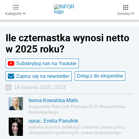
Kategorie
Serwisy
Ile czternastka wynosi netto
w 2025 roku?
Subskrybuj nas na Youtube
Dołącz do ekspertów
Zapisz się na newsletter
19 sierpnia 2025, 10:23
Iwona Kowalska-Matis
Regionalny Rzecznik Prasowy ZUS Województwa
Dolnośląskiego
oprac. Emilia Panufnik
autorka licznych publikacji z zakresu prawa pracy,
ubezpieczeń społecznych, prawa budowlanego i
nieruchomości