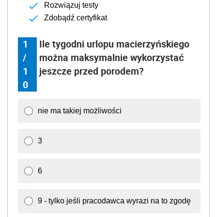
Rozwiązuj testy
Zdobądź certyfikat
1
Ile tygodni urlopu macierzyńskiego
/
można maksymalnie wykorzystać
1
jeszcze przed porodem?
0
nie ma takiej możliwości
3
6
9 - tylko jeśli pracodawca wyrazi na to zgodę