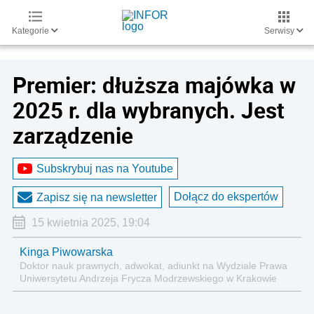
Kategorie
Serwisy
Premier: dłuższa majówka w
2025 r. dla wybranych. Jest
zarządzenie
Subskrybuj nas na Youtube
Dołącz do ekspertów
Zapisz się na newsletter
15 kwietnia 2025, 19:04
Kinga Piwowarska
Doktor nauk prawnych, adwokat, adiunkt na Wydziale Prawa
Uniwersytetu Andrzeja Frycza Modrzewskiego w Krakowie
oraz Rzecznik Akademicki ds. równego traktowania i
przeciwdziałania dyskryminacji. Specjalizuje się w prawie