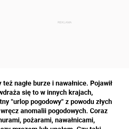
też nagłe burze i nawałnice. Pojawił
wdraża się to w innych krajach,
tny "urlop pogodowy" z powodu złych
 wręcz anomalii pogodowych. Coraz
hurami, pożarami, nawałnicami,
 czy mrozem lub upałem. Czy taki