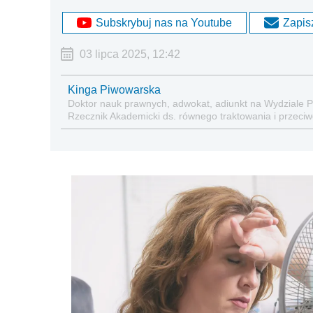
Subskrybuj nas na Youtube
Zapisz
03 lipca 2025, 12:42
Kinga Piwowarska
Doktor nauk prawnych, adwokat, adiunkt na Wydziale 
Rzecznik Akademicki ds. równego traktowania i przeciwdz
zabezpieczeniu społecznym oraz administracyjnoprawn