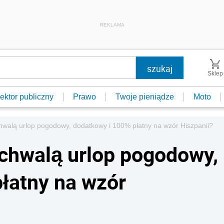
REKLAMA
Sklep
ektor publiczny
Prawo
Twoje pieniądze
Moto
hwalą urlop pogodowy, dodatkowy i 100% płatny na wzór Hiszpanii?
uchwalą urlop pogodowy,
łatny na wzór