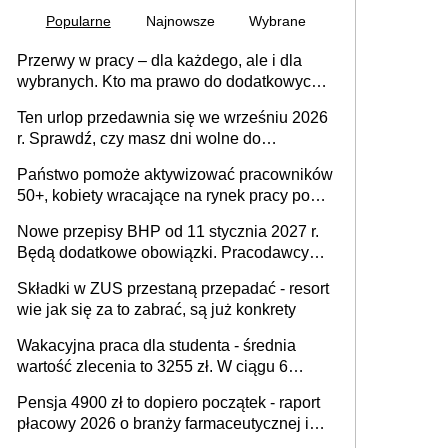
Popularne
Najnowsze
Wybrane
Przerwy w pracy – dla każdego, ale i dla
wybranych. Kto ma prawo do dodatkowych
15 minut?
Ten urlop przedawnia się we wrześniu 2026
r. Sprawdź, czy masz dni wolne do
wykorzystania
Państwo pomoże aktywizować pracowników
50+, kobiety wracające na rynek pracy po
urodzeniu dzieci, osoby przewlekle chore i
Nowe przepisy BHP od 11 stycznia 2027 r.
osoby neuroatypowe. Powstanie Fundusz
Będą dodatkowe obowiązki. Pracodawcy
na rzecz Inkluzywności w Zatrudnianiu?
dostają czas na przygotowanie się do zmian
Składki w ZUS przestaną przepadać - resort
wie jak się za to zabrać, są już konkrety
Wakacyjna praca dla studenta - średnia
wartość zlecenia to 3255 zł. W ciągu 6
miesięcy aktywny freelancer-student zarabia
Pensja 4900 zł to dopiero początek - raport
ponad 10,7 tys. zł
płacowy 2026 o branży farmaceutycznej i
chemicznej