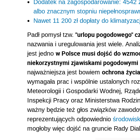
Dodatek na zagospodarowanie: 4542 
albo znacznym stopniu niepełnospraw
Nawet 11 200 zł dopłaty do klimatyzacj
"urlopu pogodowego" cz
Padł pomysł tzw.
nazwania i uregulowania jest wiele. Anal
w Polsce musi dojść do wzmo
jest jedno
niekorzystnymi zjawiskami pogodowymi 
ochrona życia
najważniejsza jest bowiem
wymagała prac i wspólnie ustalonych rozw
Meteorologii i Gospodarki Wodnej, Rz
Inspekcji Pracy oraz Ministerstwa Rodzin
ważny będzie też głos związków zawodo
reprezentujących odpowiednio
środowis
mogłoby więc dojść na gruncie Rady Dia