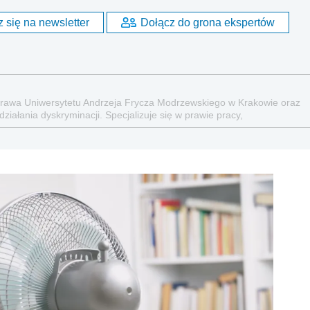
 się na newsletter
Dołącz do grona ekspertów
Prawa Uniwersytetu Andrzeja Frycza Modrzewskiego w Krakowie oraz
iałania dyskryminacji. Specjalizuje się w prawie pracy,
ych aspektach związanych z pracą i pomocą socjalną.