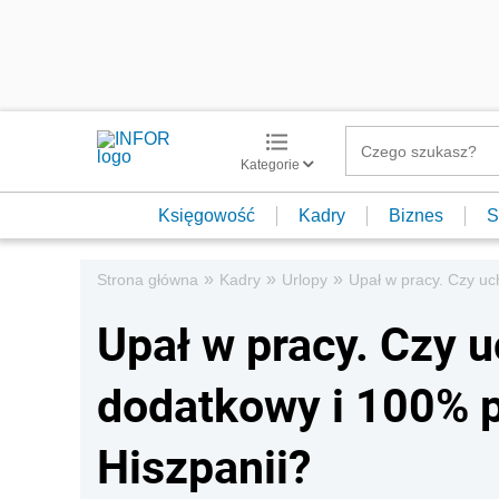
Kategorie
Księgowość
Kadry
Biznes
S
»
»
»
Strona główna
Kadry
Urlopy
Upał w pracy. Czy uc
Upał w pracy. Czy 
dodatkowy i 100% p
Hiszpanii?