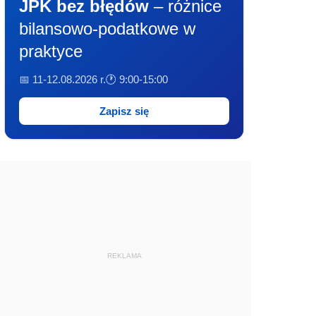
JPK bez błędów
– różnice
bilansowo-podatkowe w
praktyce
📅 11-12.08.2026 r.
🕐 9:00-15:00
Zapisz się
REKLAMA