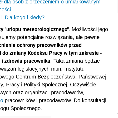
zł dla osób z orzeczeniem o umiarkowanym
ności
i. Dla kogo i kiedy?
y "urlopu meteorologicznego".
Możliwości jego
izujemy potencjalne rozwiązania, ale pewne
cnienia ochrony pracowników przed
i do zmiany Kodeksu Pracy w tym zakresie
-
 i zdrowia pracownika
. Taka zmiana będzie
iązań legislacyjnych m.in. Instytutu
ądowego Centrum Bezpieczeństwa, Państwowej
y, Pracy i Polityki Społecznej. Oczywiście
wych oraz organizacji pracodawców,
ko
pracowników i pracodawców. Do konsultacji
logu Społecznego.