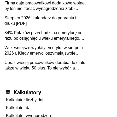
Firma daje pracownikowi dodatkowe wolne,
by ten nie tracąc wynagrodzenia zrobił
dodatkowe badania. Ten benefit się
Sierpień 2026: kalendarz do pobrania i
sprawdza
druku [PDF]
84% Polaków przechodzi na emeryturę od
razu po osiągnięciu wieku emerytalnego.
Natomiast pokolenie X musi pracować
Wcześniejsze wypłaty emerytur w sierpniu
dłużej, ale czy jest w stanie? Pracownicy
2026 r. Kiedy emeryci otrzymają swoje
45+ to siła napędowa gospodarki
świadczenia?
Coraz więcej pracowników dorabia do etatu,
także w wieku 50 plus. To nie wybór, a
konieczność. Powodem są rosnące koszty
życia
Kalkulatory
Kalkulator liczby dni
Kalkulator dat
Kalkulator wynagrodzeń