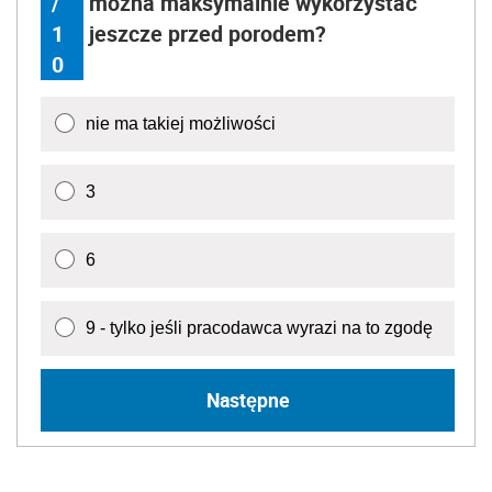
/
można maksymalnie wykorzystać
1
jeszcze przed porodem?
0
nie ma takiej możliwości
3
6
9 - tylko jeśli pracodawca wyrazi na to zgodę
Następne