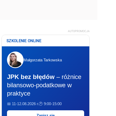
AUTOPROMOCJA
SZKOLENIE ONLINE
Małgorzata Tarkowska
JPK bez błędów
– różnice
bilansowo-podatkowe w
praktyce
📅 11-12.08.2026 r.
🕐 9:00-15:00
Zapisz się