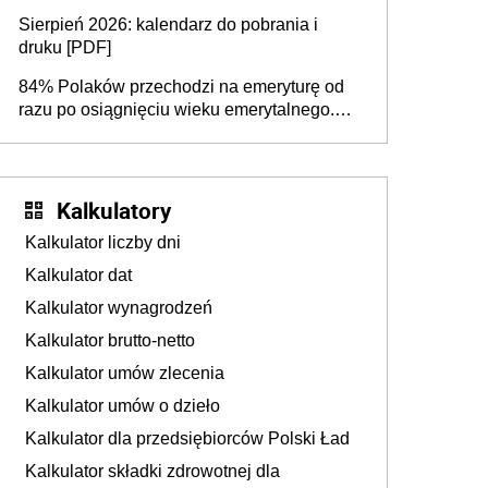
dodatkowe badania. Ten benefit się
Sierpień 2026: kalendarz do pobrania i
sprawdza
druku [PDF]
84% Polaków przechodzi na emeryturę od
razu po osiągnięciu wieku emerytalnego.
Natomiast pokolenie X musi pracować
dłużej, ale czy jest w stanie? Pracownicy
45+ to siła napędowa gospodarki
Kalkulatory
Kalkulator liczby dni
Kalkulator dat
Kalkulator wynagrodzeń
Kalkulator brutto-netto
Kalkulator umów zlecenia
Kalkulator umów o dzieło
Kalkulator dla przedsiębiorców Polski Ład
Kalkulator składki zdrowotnej dla