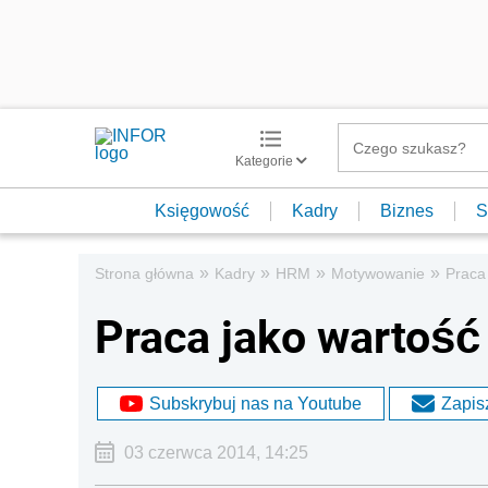
Kategorie
Księgowość
Kadry
Biznes
S
»
»
»
»
Strona główna
Kadry
HRM
Motywowanie
Praca
Praca jako wartość
Subskrybuj nas na Youtube
Zapisz
03 czerwca 2014, 14:25