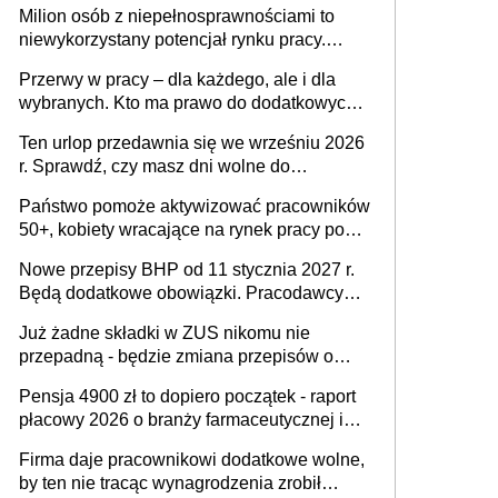
Milion osób z niepełnosprawnościami to
Ustaw
niewykorzystany potencjał rynku pracy.
Problemem nie jest brak kandydatów,
Przerwy w pracy – dla każdego, ale i dla
dofinansowań czy refundacji, ale bariery po
wybranych. Kto ma prawo do dodatkowych
stronie systemu i świadomości
15 minut?
pracodawców [WYWIAD]
Ten urlop przedawnia się we wrześniu 2026
r. Sprawdź, czy masz dni wolne do
wykorzystania
Państwo pomoże aktywizować pracowników
50+, kobiety wracające na rynek pracy po
urodzeniu dzieci, osoby przewlekle chore i
Nowe przepisy BHP od 11 stycznia 2027 r.
osoby neuroatypowe. Powstanie Fundusz
Będą dodatkowe obowiązki. Pracodawcy
na rzecz Inkluzywności w Zatrudnianiu?
dostają czas na przygotowanie się do zmian
Już żadne składki w ZUS nikomu nie
przepadną - będzie zmiana przepisów o
przedawnieniu i niepodleganiu
Pensja 4900 zł to dopiero początek - raport
ubezpieczeniom społecznym
płacowy 2026 o branży farmaceutycznej i
chemicznej
Firma daje pracownikowi dodatkowe wolne,
by ten nie tracąc wynagrodzenia zrobił