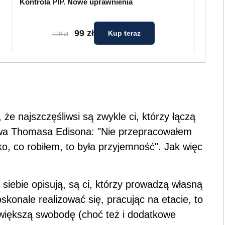
Kontrola PIP. Nowe uprawnienia
99 zł
Kup teraz
119 zł
 że najszczęśliwsi są zwykle ci, którzy łączą
łowa Thomasa Edisona: "Nie przepracowałem
o, co robiłem, to była przyjemność". Jak więc
siebie opisują, są ci, którzy prowadzą własną
konale realizować się, pracując na etacie, to
iększą swobodę (choć też i dodatkowe