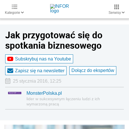
Kategorie
Serwisy
Jak przygotować się do
spotkania biznesowego
Subskrybuj nas na Youtube
Dołącz do ekspertów
Zapisz się na newsletter
25 stycznia 2016, 12:25
MonsterPolska.pl
lider w sukcesywnym łączeniu ludzi z ich
wymarzoną pracą